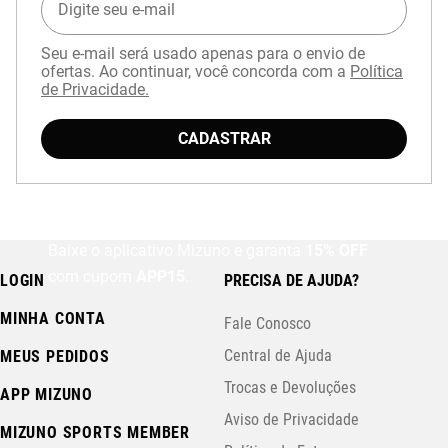
Seu e-mail será usado apenas para o envio de
ofertas. Ao continuar, você concorda com a
Política
de Privacidade.
CADASTRAR
Baixe o aplicativo Mizuno e garanta
15% OFF
com cupom
APP15
.
LOGIN
PRECISA DE AJUDA?
MINHA CONTA
Fale Conosco
Central de Ajuda
MEUS PEDIDOS
Trocas e Devoluções
APP MIZUNO
Aviso de Privacidade
MIZUNO SPORTS MEMBER