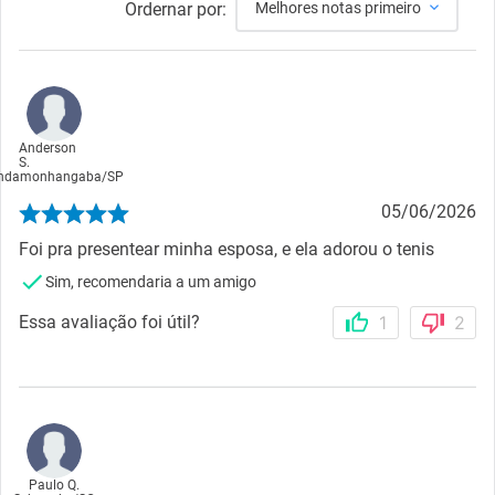
Ordernar por:
Melhores notas primeiro
Anderson
S.
indamonhangaba
/
SP
05/06/2026
Foi pra presentear minha esposa, e ela adorou o tenis
Sim, recomendaria a um amigo
Essa avaliação foi útil?
1
2
Paulo Q.