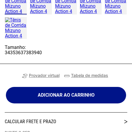
Tamanho:
34
35
36
37
38
39
40
Provador virtual
Tabela de medidas
ADICIONAR AO CARRINHO