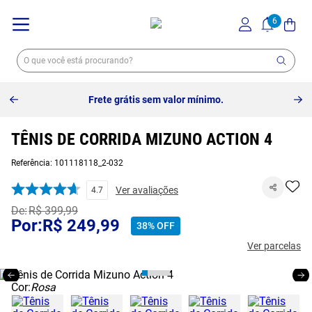
Frete grátis sem valor mínimo.
TÊNIS DE CORRIDA MIZUNO ACTION 4
Referência
:
101118118_2-032
Ver avaliações
4.7
R$
399
,
99
R$
249
,
99
38%
OFF
Ver parcelas
Cor:
Rosa