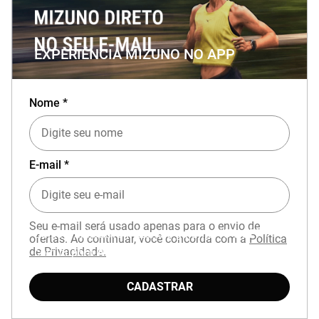
EXPERIÊNCIA MIZUNO NO APP
Nome *
E-mail *
Seu e-mail será usado apenas para o envio de
Baixe o aplicativo Mizuno e garanta
15% OFF
ofertas. Ao continuar, você concorda com a
Política
de Privacidade.
com cupom
APP15
.
CADASTRAR