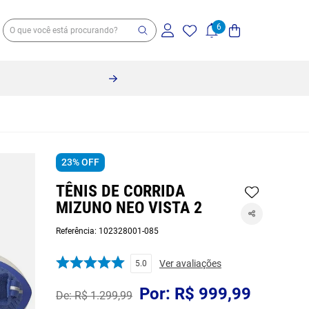
Cupons de até R$80 OFF
- Monte se
23%
OFF
TÊNIS DE CORRIDA
MIZUNO NEO VISTA 2
Referência
:
102328001-085
Ver avaliações
5.0
R$
999
,
99
R$
1
.
299
,
99