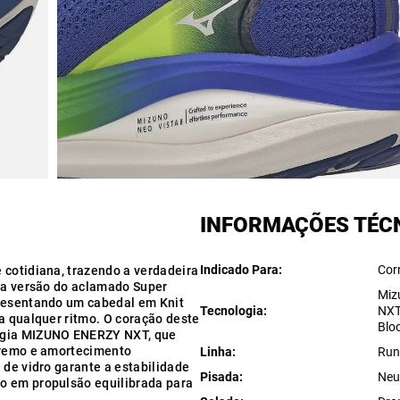
INFORMAÇÕES TÉC
Indicado Para
Cor
 cotidiana, trazendo a verdadeira
nda versão do aclamado Super
Miz
presentando um cabedal em Knit
Tecnologia
NXT
a qualquer ritmo. O coração deste
Blo
logia MIZUNO ENERZY NXT, que
xtremo e amortecimento
Linha
Run
 de vidro garante a estabilidade
Pisada
Neu
o em propulsão equilibrada para