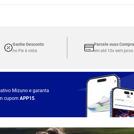
Ganhe Desconto
Parcele suas Compr
no Pix à vista
em até 10x sem juros
cativo Mizuno e garanta
m cupom
APP15
.