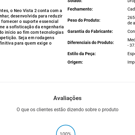
Solado
Dro
Fechamento
Cad
tes, o Neo Vista 2 conta com a
nhar, desenvolvida para reduzir
265
Peso do Produto
 fornecer o suporte essencial
de 
ne a sofisticação da engenharia
Garantia do Fabricante
Con
o início ao fim com tecnologias
mpetição. Seja em rodagens
Med
Diferenciais do Produto
efinitiva para quem exige o
- 3
Estilo da Peça
Esp
Origem
Imp
Avaliações
O que os clientes estão dizendo sobre o produto
100%