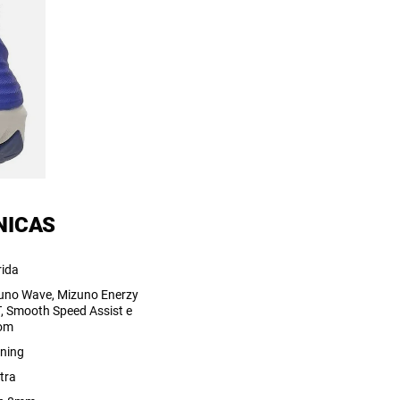
NICAS
rida
uno Wave, Mizuno Enerzy
, Smooth Speed Assist e
om
ning
tra