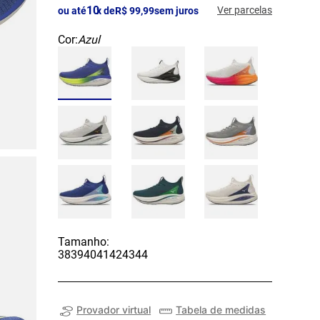
10
Ver parcelas
ou até
x de
R$
99
,
99
sem juros
Cor:
Azul
Tamanho:
38
39
40
41
42
43
44
Provador virtual
Tabela de medidas