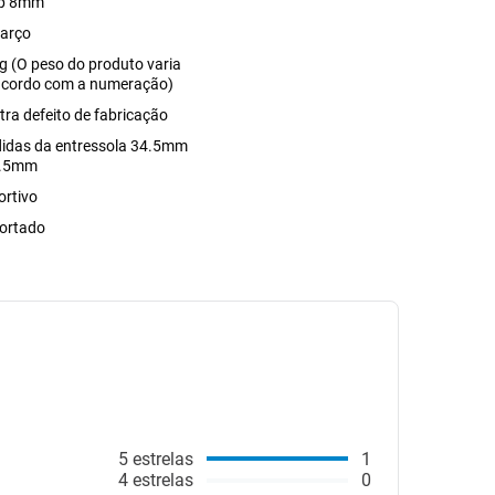
p 8mm
arço
g (O peso do produto varia
acordo com a numeração)
tra defeito de fabricação
idas da entressola 34.5mm
7.5mm
ortivo
ortado
5
estrelas
1
4
estrelas
0