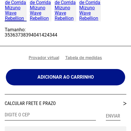
Tamanho:
35
36
37
38
39
40
41
42
43
44
Provador virtual
Tabela de medidas
ADICIONAR AO CARRINHO