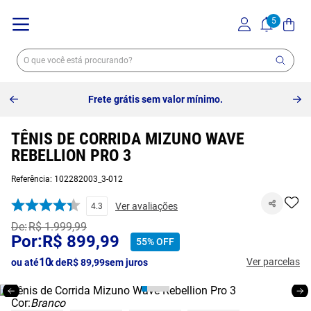
Frete grátis sem valor mínimo.
TÊNIS DE CORRIDA MIZUNO WAVE
REBELLION PRO 3
Referência
:
102282003_3-012
Ver avaliações
4.3
R$
1
.
999
,
99
R$
899
,
99
55%
OFF
10
Ver parcelas
ou até
x de
R$
89
,
99
sem juros
Cor:
Branco