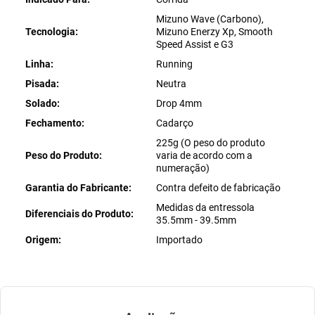
Mizuno Wave (Carbono),
Tecnologia
Mizuno Enerzy Xp, Smooth
Speed Assist e G3
Linha
Running
Pisada
Neutra
Solado
Drop 4mm
Fechamento
Cadarço
225g (O peso do produto
Peso do Produto
varia de acordo com a
numeração)
Garantia do Fabricante
Contra defeito de fabricação
Medidas da entressola
Diferenciais do Produto
35.5mm - 39.5mm
Origem
Importado