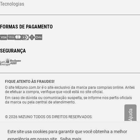
Tecnologias
FORMAS DE PAGAMENTO
SEGURANÇA
FIQUE ATENTO ÀS FRAUDES!
O site Mizuno.com.br é o site exclusivo da marca para compras online. Antes
de efetuar a compra, verifique que você está no site oficial.
Em caso de dúvida ou comunicação suspeita, se informe nos perfis oficiais
da marca ou pela central de atendimento.
Ajuda
© 2026 MIZUNO TODOS OS DIREITOS RESERVADOS.
Vulcabras – SP Comércio de Artigos Esportivos Ltda. – CNPJ
18.565.468/0012-41
Este site usa cookies para garantir que você obtenha a melhor
Estrada Municipal Luiz Lopes Neto, n.º 21 – Tenentes – CEP. 37.640-000 –
R$ 899,99
Extrema/MG
experiência em nosso site.
Saiba mais
TAMANHO