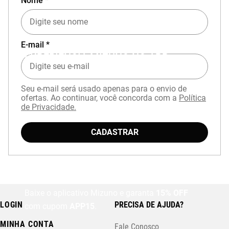
Nome *
E-mail *
EXPERIÊNCIA MIZUNO NO APP
Seu e-mail será usado apenas para o envio de
ofertas. Ao continuar, você concorda com a
Política
de Privacidade.
CADASTRAR
Baixe o aplicativo Mizuno e garanta
15% OFF
LOGIN
PRECISA DE AJUDA?
com cupom
APP15
.
MINHA CONTA
Fale Conosco