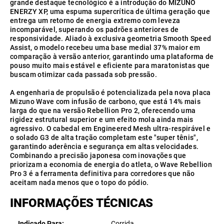
grande destaque tecnológico é a introdução do MIZUNO
ENERZY XP, uma espuma supercrítica de última geração que
entrega um retorno de energia extremo com leveza
incomparável, superando os padrões anteriores de
responsividade. Aliado à exclusiva geometria Smooth Speed
Assist, o modelo recebeu uma base medial 37% maior em
comparação à versão anterior, garantindo uma plataforma de
pouso muito mais estável e eficiente para maratonistas que
buscam otimizar cada passada sob pressão.
A engenharia de propulsão é potencializada pela nova placa
Mizuno Wave com infusão de carbono, que está 14% mais
larga do que na versão Rebellion Pro 2, oferecendo uma
rigidez estrutural superior e um efeito mola ainda mais
agressivo. O cabedal em Engineered Mesh ultra-respirável e
o solado G3 de alta tração completam este "super tênis",
garantindo aderência e segurança em altas velocidades.
Combinando a precisão japonesa com inovações que
priorizam a economia de energia do atleta, o Wave Rebellion
Pro 3 é a ferramenta definitiva para corredores que não
aceitam nada menos que o topo do pódio.
INFORMAÇÕES TÉCNICAS
Indicado Para
Corrida