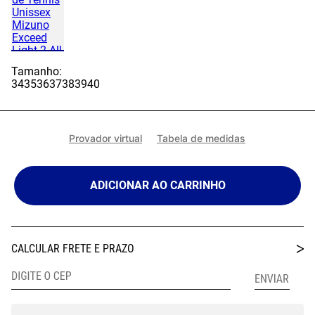
Tamanho:
34
35
36
37
38
39
40
Provador virtual
Tabela de medidas
ADICIONAR AO CARRINHO