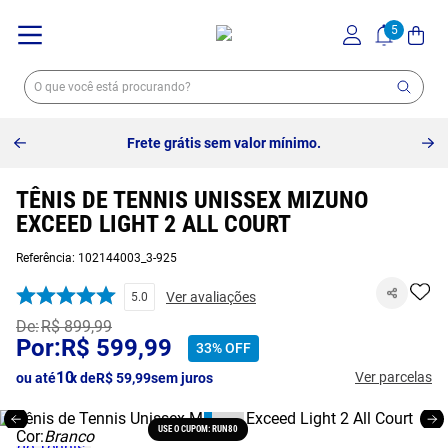
Frete grátis sem valor mínimo.
TÊNIS DE TENNIS UNISSEX MIZUNO
EXCEED LIGHT 2 ALL COURT
Referência
:
102144003_3-925
Ver avaliações
5.0
R$
899
,
99
R$
599
,
99
33%
OFF
10
Ver parcelas
ou até
x de
R$
59
,
99
sem juros
USE O CUPOM: RUN80
Cor:
Branco