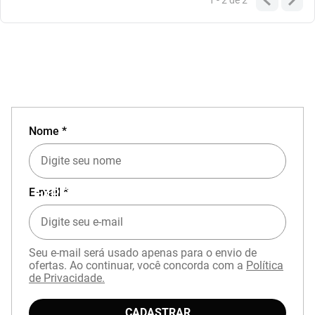
1 - 2
de
2
Nome *
EXPERIÊNCIA MIZUNO NO APP
E-mail *
Seu e-mail será usado apenas para o envio de
ofertas. Ao continuar, você concorda com a
Política
de Privacidade.
CADASTRAR