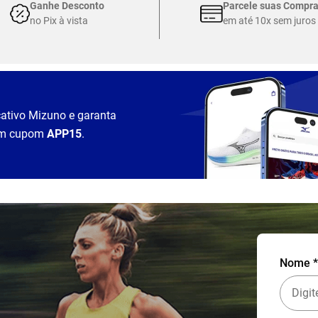
Ganhe Desconto
Parcele suas Compr
no Pix à vista
em até 10x sem juros
cativo Mizuno e garanta
m cupom
APP15
.
Nome *