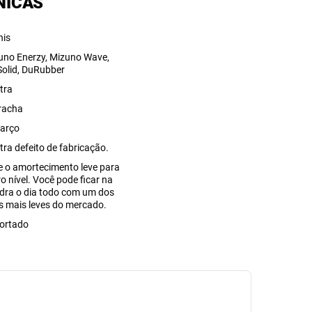
NICAS
nis
uno Enerzy, Mizuno Wave,
Solid, DuRubber
tra
racha
arço
tra defeito de fabricação.
e o amortecimento leve para
o nível. Você pode ficar na
dra o dia todo com um dos
is mais leves do mercado.
ortado