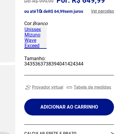
R$
649
,
99
R$
999
,
99
10
Ver parcelas
ou até
x de
R$
64
,
99
sem juros
Cor:
Branco
Tamanho:
34
35
36
37
38
39
40
41
42
43
44
Provador virtual
Tabela de medidas
ADICIONAR AO CARRINHO