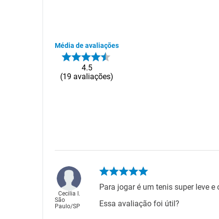
Média de avaliações
4.5
19
avaliações
Para jogar é um tenis super leve e c
Cecilia I.
São
Essa avaliação foi útil?
Paulo
/
SP