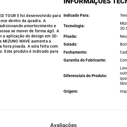
INFORMAÇÕES TÉC
Indicado Para
Ten
EED TOUR 5 foi desenvolvido para
ance dentro da quadra. A
Miz
 adicionando amortecimento e
Tecnologia
3D 
possa se mover de forma ágil. A
m a aplicação do design em 3D-
Pisada
Neu
ogia MIZUNO WAVE aumenta a
Solado
Bor
a hora pisada. A sola feita com
. Este produto é indicado para
Fechamento
Cad
Garantia do Fabricante
Con
Lev
outr
Diferenciais do Produto
qua
tên
Origem
Imp
Avaliações