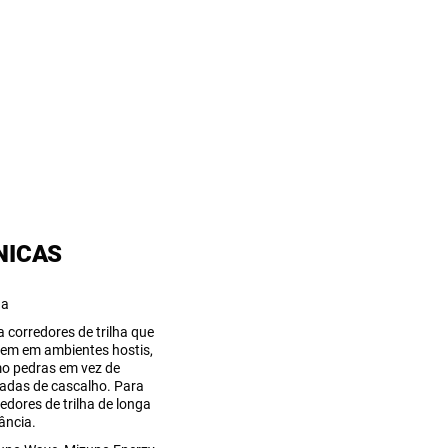
NICAS
ha
 corredores de trilha que
rem em ambientes hostis,
o pedras em vez de
radas de cascalho. Para
edores de trilha de longa
ância.