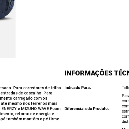
INFORMAÇÕES TÉC
Indicado Para
Tril
esado. Para corredores de trilha
estradas de cascalho. Para
Para
talmente carregado com os
cor
l até mesmo nos terrenos mais
com
UNO ENERZY e MIZUNO WAVE Foam
Diferenciais do Produto
est
imento, retorno de energia e
corr
diopé também mantêm o pé firme
dist