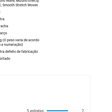
uno Wave, Mizuno Enerzy,
C, Smooth Stretch Woven
l
tra
racha
arço
g (O peso varia de acordo
 a numeração)
tra defeito de fabricação
ortado
5
estrelas
2