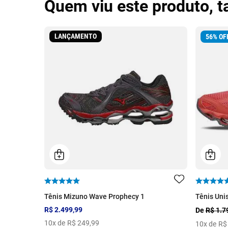
Quem viu este produto, 
LANÇAMENTO
56
%
OF
Tênis Mizuno Wave Prophecy 1
Tênis Uni
R$ 2.499,99
De
R$ 1.7
10
x de
R$
249
,
99
10
x de
R$