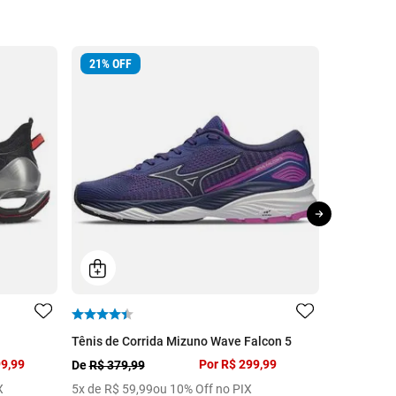
21
%
OFF
Tênis de Corrida Mizuno Wave Falcon 5
Tênis de T
99,99
Por
R$ 299,99
R$ 1.299,9
De
R$ 379,99
10
x de
R$
X
5
x de
R$
59
,
99
ou 10% Off no PIX