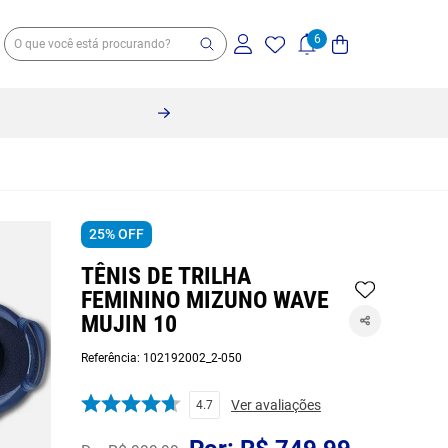
25%
OFF
TÊNIS DE TRILHA
FEMININO MIZUNO WAVE
MUJIN 10
Referência
:
102192002_2-050
Ver avaliações
4.7