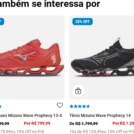
também se interessa por
F
28
%
OFF
ssex Mizuno Wave Prophecy 13-S
Tênis Mizuno Wave Prophecy 14
Por
R$ 799,99
Por
R$ 1.2
99,99
De
R$ 1.799,99
79
,
99
ou 10% Off no PIX
10
x de
R$
129
,
99
ou 10% Off no PI