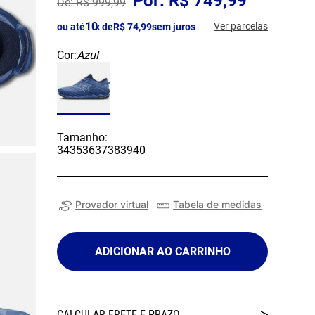
R$
749
,
99
R$
999
,
99
10
Ver parcelas
ou até
x de
R$
74
,
99
sem juros
Cor:
Azul
Tamanho:
34
35
36
37
38
39
40
Provador virtual
Tabela de medidas
ADICIONAR AO CARRINHO