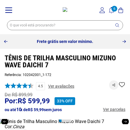
Frete grátis sem valor mínimo.
TÊNIS DE TRILHA MASCULINO MIZUNO
WAVE DAICHI 7
Referência
:
102042001_1-172
Ver avaliações
4.5
R$
899
,
99
R$
599
,
99
33%
OFF
10
Ver parcelas
ou até
x de
R$
59
,
99
sem juros
Cor:
Cinza