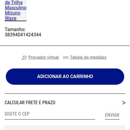
Tamanho:
38
39
40
41
42
43
44
Provador virtual
Tabela de medidas
ADICIONAR AO CARRINHO