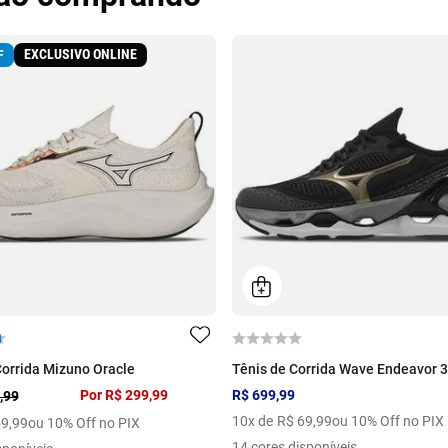
EXCLUSIVO ONLINE
F
Corrida Mizuno Oracle
Tênis de Corrida Wave Endeavor 3
Por
R$ 299,99
R$ 699,99
,99
10
x de
R$
69
,
99
ou 10% Off no PIX
59
,
99
ou 10% Off no PIX
14 cores disponíveis