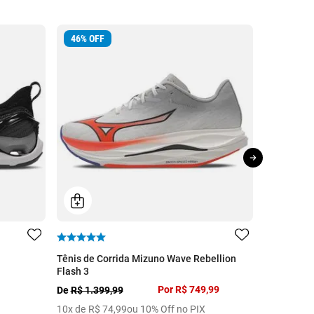
46
%
OFF
40
%
OFF
Tênis de Corrida Mizuno Wave Rebellion
Chuteira F
Flash 3
De
R$ 299,
Por
R$ 749,99
De
R$ 1.399,99
3
x de
R$
5
10
x de
R$
74
,
99
ou 10% Off no PIX