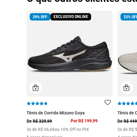
EXCLUSIVO ONLINE
39
%
OFF
33
%
OF
Tênis de Corrida Mizuno Goya
Tênis de 
Por
R$ 199,99
De
R$ 329,99
De
R$ 449
3
x de
R$
66
,
66
ou 10% Off no PIX
5
x de
R$