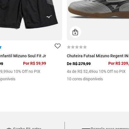
fantil Mizuno Soul Fit Jr
Chuteira Futsal Mizuno Regent IN 
Por
R$ 59,99
Por
R$ 209
99
De
R$ 279,99
59
,
99
ou 10% Off no PIX
4
x de
R$
52
,
49
ou 10% Off no PIX
sponíveis
10 cores disponíveis
Ganhe 5% extra
Parcele suas compra