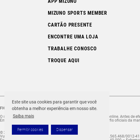
APP MIZUNO
MIZUNO SPORTS MEMBER
CARTÃO PRESENTE
ENCONTRE UMA LOJA
TRABALHE CONOSCO
TROQUE AQUI
Este site usa cookies para garantir que você
FIQUE ATENTO ÀS FRAUDES!
obtenha a melhor experiência em nosso site.
Saiba mais
O site Mizuno.com.br é o site exclusivo da marca para compras online. Antes de efet
Em caso de dúvida ou comunicação suspeita, se informe nos perfis oficiais da mar
Permitir cookies
Dispensar
© 2026 MIZUNO TODOS OS DIREITOS RESERVADOS.
Vulcabras – SP Comércio de Artigos Esportivos Ltda. – CNPJ 18.565.468/0012-41