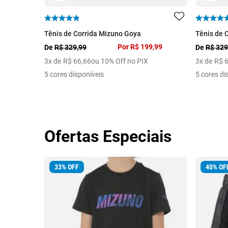
Tênis de Corrida Mizuno Goya
Tênis de 
Por
R$ 199,99
De
R$ 329,99
De
R$ 329
3
x de
R$
66
,
66
ou 10% Off no PIX
3
x de
R$
5 cores disponíveis
5 cores di
Ofertas Especiais
33
%
OFF
40
%
OF