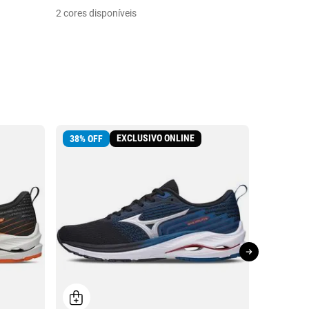
11 cores di
2 cores disponíveis
EXCLUSIVO ONLINE
LANÇAM
38
%
OFF