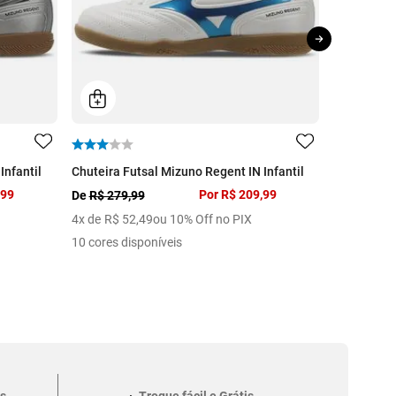
Infantil
Chuteira Futsal Mizuno Regent IN Infantil
Saia Infant
,99
Por
R$ 209,99
De
R$ 279,99
De
R$ 129,
4
x de
R$
52
,
49
ou 10% Off no PIX
1
x de
R$
6
10 cores disponíveis
1 cor dispo
s
Troque fácil e Grátis