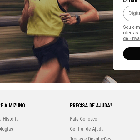
E-mail 
Seu e-m
ofertas
de Priva
E A MIZUNO
PRECISA DE AJUDA?
 História
Fale Conosco
logias
Central de Ajuda
Trocas e Devoluções