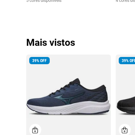
5 cores disponíveis
4 cores di
Mais vistos
39
%
OFF
39
%
OF