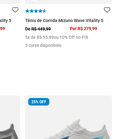
lity 5
Tênis de Corrida Mizuno Wave Vitality 5
Tênis Mizu
,99
Por
R$ 279,99
R$ 2.499,9
De
R$ 449,99
10
x de
R$
5
x de
R$
55
,
99
ou 10% Off no PIX
2 cores dis
5 cores disponíveis
25
%
OFF
46
%
OFF