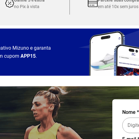
no Pix à vista
em até 10x sem juros
cativo Mizuno e garanta
m cupom
APP15
.
Nome *