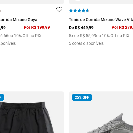
Corrida Mizuno Goya
Tênis de Corrida Mizuno Wave Vita
Por
R$ 199,99
Por
R$ 279
,99
De
R$ 449,99
66
,
66
ou 10% Off no PIX
5
x de
R$
55
,
99
ou 10% Off no PIX
sponíveis
5 cores disponíveis
F
25
%
OFF