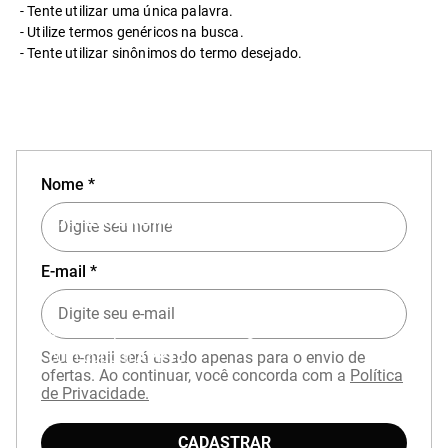
Tente utilizar uma única palavra.
Utilize termos genéricos na busca.
Tente utilizar sinônimos do termo desejado.
Nome *
EXPERIÊNCIA MIZUNO NO APP
E-mail *
Baixe o aplicativo Mizuno e garanta
15% OFF
com cupom
APP15
.
Seu e-mail será usado apenas para o envio de
ofertas. Ao continuar, você concorda com a
Política
de Privacidade.
CADASTRAR