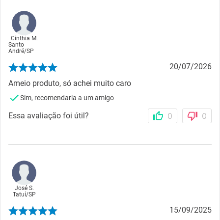
Cinthia M.
Santo
André
/
SP
20/07/2026
Ameio produto, só achei muito caro
Sim, recomendaria a um amigo
Essa avaliação foi útil?
0
0
José S.
Tatuí
/
SP
15/09/2025