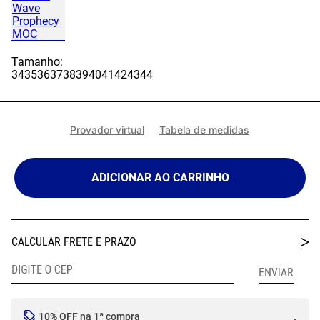
Tamanho:
34
35
36
37
38
39
40
41
42
43
44
Provador virtual
Tabela de medidas
ADICIONAR AO CARRINHO
10% OFF na 1ª compra