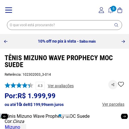
10% off no pix à vista -
Saiba mais
TÊNIS MIZUNO WAVE PROPHECY MOC
SUEDE
Referência
:
102302003_3-014
Ver avaliações
4.3
R$
1
.
999
,
99
10
Ver parcelas
ou até
x de
R$
199
,
99
sem juros
Cor:
Cinza