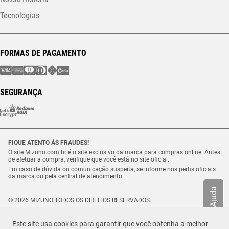
Tecnologias
FORMAS DE PAGAMENTO
SEGURANÇA
FIQUE ATENTO ÀS FRAUDES!
O site Mizuno.com.br é o site exclusivo da marca para compras online. Antes
de efetuar a compra, verifique que você está no site oficial.
Em caso de dúvida ou comunicação suspeita, se informe nos perfis oficiais
da marca ou pela central de atendimento.
Ajuda
© 2026 MIZUNO TODOS OS DIREITOS RESERVADOS.
Vulcabras – SP Comércio de Artigos Esportivos Ltda. – CNPJ
18.565.468/0012-41
Este site usa cookies para garantir que você obtenha a melhor
Estrada Municipal Luiz Lopes Neto, n.º 21 – Tenentes – CEP. 37.640-000 –