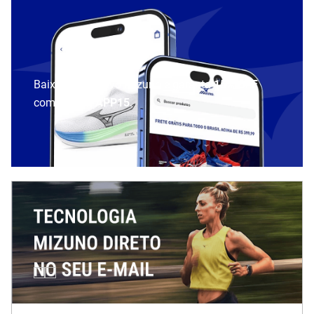
Baixe o aplicativo Mizuno e garanta
15% OFF
com cupom
APP15
.