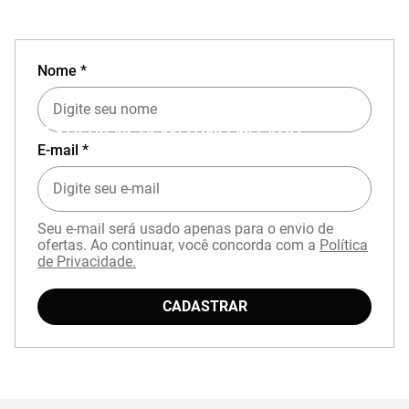
Nome *
EXPERIÊNCIA MIZUNO NO APP
E-mail *
Seu e-mail será usado apenas para o envio de
ofertas. Ao continuar, você concorda com a
Política
de Privacidade.
Baixe o aplicativo Mizuno e garanta
15% OFF
CADASTRAR
com cupom
APP15
.