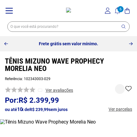
Frete grátis sem valor mínimo.
TÊNIS MIZUNO WAVE PROPHECY
MORELIA NEO
Referência
:
102343003-029
Ver avaliações
R$
2
.
399
,
99
10
Ver parcelas
ou até
x de
R$
239
,
99
sem juros