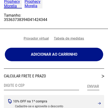
Tamanho:
35
36
37
38
39
40
41
42
43
44
Provador virtual
Tabela de medidas
ADICIONAR AO CARRINHO
10% OFF na 1ª compra
Cadastre-se e aproveite o desconto