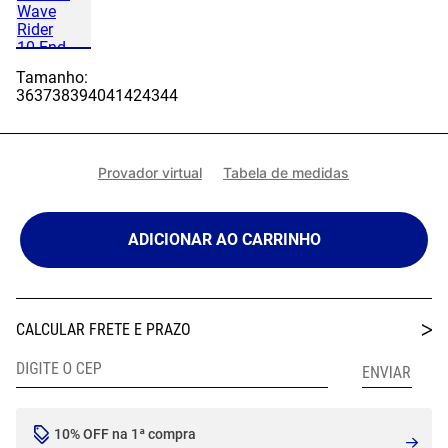
Tamanho:
36
37
38
39
40
41
42
43
44
Provador virtual
Tabela de medidas
ADICIONAR AO CARRINHO
10% OFF na 1ª compra