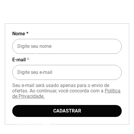
Nome *
EXPERIÊNCIA MIZUNO NO APP
E-mail *
Seu e-mail será usado apenas para o envio de
ofertas. Ao continuar, você concorda com a
Política
de Privacidade.
CADASTRAR
Baixe o aplicativo Mizuno e garanta
15% OFF
com cupom
APP15
.