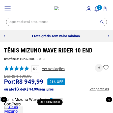
Frete grátis sem valor mínimo.
TÊNIS MIZUNO WAVE RIDER 10 END
Referência
:
102323003_3-813
Ver avaliações
5.0
R$
1
.
199
,
99
R$
949
,
99
21%
OFF
10
Ver parcelas
ou até
x de
R$
94
,
99
sem juros
USE O CUPOM: RUN80
Cor:
Preto