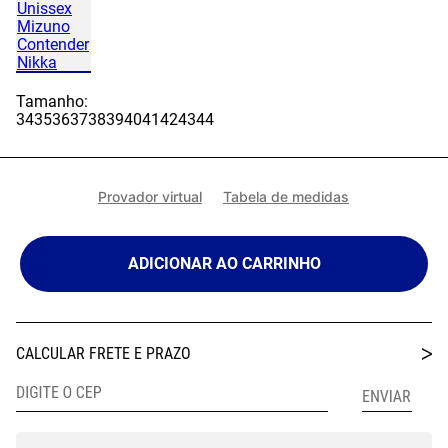
Tamanho:
34
35
36
37
38
39
40
41
42
43
44
Provador virtual
Tabela de medidas
ADICIONAR AO CARRINHO