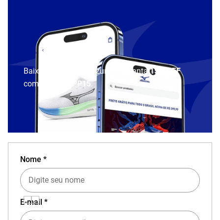
Baixe o aplicativo Mizuno e garanta
15% OFF
com cupom
APP15
.
Nome *
E-mail *