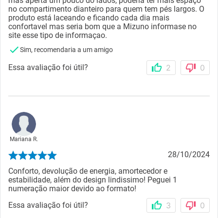
mas aperta um pouco do lados, poderia ter mais espaço
no compartimento dianteiro para quem tem pés largos. O
produto está laceando e ficando cada dia mais
confortavel mas seria bom que a Mizuno informase no
site esse tipo de informaçao.
Sim, recomendaria a um amigo
Essa avaliação foi útil?
2
0
Mariana R.
28/10/2024
Conforto, devolução de energia, amortecedor e
estabilidade, além do design lindissimo! Peguei 1
numeração maior devido ao formato!
Essa avaliação foi útil?
3
0