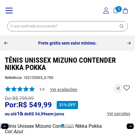
Frete grátis sem valor mínimo.
TÊNIS UNISSEX MIZUNO CONTENDER
NIKKA POKKA
Referência
:
102155003_3-700
Ver avaliações
5.0
R$
799
,
99
R$
549
,
99
31%
OFF
10
Ver parcelas
ou até
x de
R$
54
,
99
sem juros
Cor:
Azul