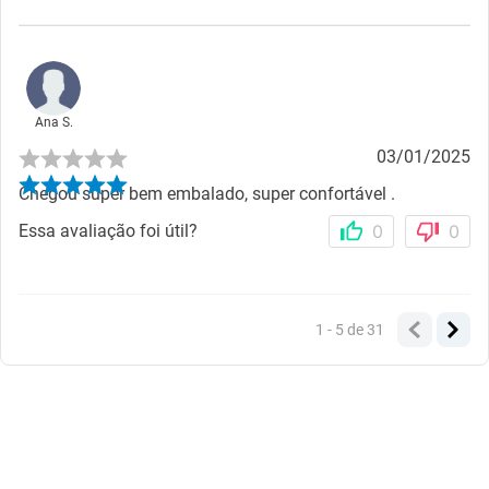
Ana S.
03/01/2025
Chegou super bem embalado, super confortável .
Essa avaliação foi útil?
0
0
1 - 5
de
31