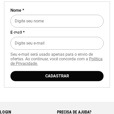
Nome *
E-mail *
EXPERIÊNCIA MIZUNO NO APP
Seu e-mail será usado apenas para o envio de
ofertas. Ao continuar, você concorda com a
Política
de Privacidade.
CADASTRAR
Baixe o aplicativo Mizuno e garanta
15% OFF
com cupom
APP15
.
LOGIN
PRECISA DE AJUDA?