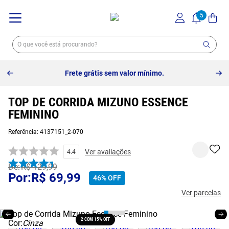
Frete grátis sem valor mínimo.
TOP DE CORRIDA MIZUNO ESSENCE
FEMININO
Referência
:
4137151_2-070
Ver avaliações
4.4
R$
129
,
99
R$
69
,
99
46%
OFF
Ver parcelas
2 COM 15% OFF
Cor:
Cinza