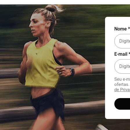
Nome *
E-mail 
Seu e-m
ofertas
de Priva