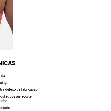
NICAS
rida
ning
tra defeito de fabricação
costas possui recorte
ador
ortado