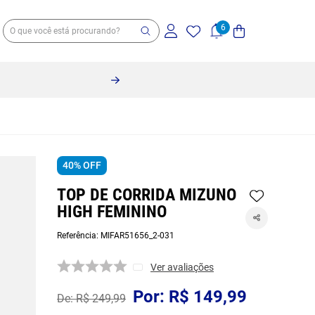
40%
OFF
TOP DE CORRIDA MIZUNO
HIGH FEMININO
Referência
:
MIFAR51656_2-031
Ver avaliações
R$
149
,
99
R$
249
,
99