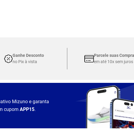
Ganhe Desconto
Parcele suas Compr
no Pix à vista
em até 10x sem juros
cativo Mizuno e garanta
m cupom
APP15
.