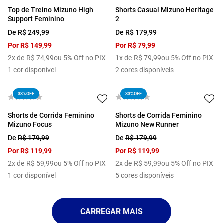
Top de Treino Mizuno High
Shorts Casual Mizuno Heritage
Support Feminino
2
De
R$
249
,
99
De
R$
179
,
99
Por
R$
149
,
99
Por
R$
79
,
99
2
x de
R$
74
,
99
ou 5% Off no PIX
1
x de
R$
79
,
99
ou 5% Off no PIX
1
cor disponível
2
cores disponíveis
33%
OFF
33%
OFF
Shorts de Corrida Feminino
Shorts de Corrida Feminino
Mizuno Focus
Mizuno New Runner
De
R$
179
,
99
De
R$
179
,
99
Por
R$
119
,
99
Por
R$
119
,
99
2
x de
R$
59
,
99
ou 5% Off no PIX
2
x de
R$
59
,
99
ou 5% Off no PIX
1
cor disponível
5
cores disponíveis