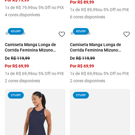
Por
R$
79
,
99
Por
R$
89
,
99
1
x de
R$
79
,
99
ou 5% Off no PIX
1
x de
R$
89
,
99
ou 5% Off no PIX
4
cores disponíveis
6
cores disponíveis
42%
OFF
42%
OFF
Camiseta Manga Longa de
Camiseta Manga Longa de
Corrida Feminina Mizuno
Corrida Feminina Mizuno
Nirvana
Nirvana
De
R$
119
,
99
De
R$
119
,
99
Por
R$
69
,
99
Por
R$
69
,
99
1
x de
R$
69
,
99
ou 5% Off no PIX
1
x de
R$
69
,
99
ou 5% Off no PIX
2
cores disponíveis
2
cores disponíveis
27%
OFF
27%
OFF