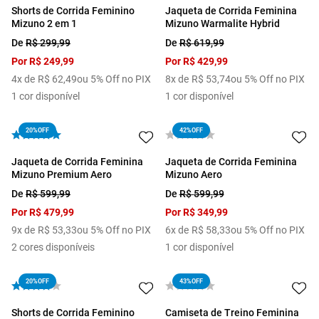
Shorts de Corrida Feminino
Jaqueta de Corrida Feminina
Mizuno 2 em 1
Mizuno Warmalite Hybrid
De
R$
299
,
99
De
R$
619
,
99
Por
R$
249
,
99
Por
R$
429
,
99
4
x de
R$
62
,
49
ou 5% Off no PIX
8
x de
R$
53
,
74
ou 5% Off no PIX
1
cor disponível
1
cor disponível
20%
OFF
42%
OFF
Jaqueta de Corrida Feminina
Jaqueta de Corrida Feminina
Mizuno Premium Aero
Mizuno Aero
De
R$
599
,
99
De
R$
599
,
99
Por
R$
479
,
99
Por
R$
349
,
99
9
x de
R$
53
,
33
ou 5% Off no PIX
6
x de
R$
58
,
33
ou 5% Off no PIX
2
cores disponíveis
1
cor disponível
20%
OFF
43%
OFF
Shorts de Corrida Feminino
Camiseta de Treino Feminina