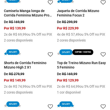
18%
OFF
23%
OFF
Camiseta Manga longa de
Jaqueta de Corrida Mizuno
Corrida Feminina Mizuno Pro
Feminina Focus 2
Uv
De
R$
169
,
99
De
R$
299
,
99
Por
R$
139
,
99
Por
R$
229
,
99
2
x de
R$
69
,
99
ou 5% Off no PIX
4
x de
R$
57
,
49
ou 5% Off no PIX
2
cores disponíveis
2
cores disponíveis
46%
OFF
CUPOM: 15EXTRA
24%
OFF
Shorts de Corrida Feminino
Top de Treino Mizuno Run Easy
Mizuno High 2 X1
5 Feminino
De
R$
279
,
99
De
R$
169
,
99
Por
R$
149
,
99
Por
R$
129
,
99
2
x de
R$
74
,
99
ou 5% Off no PIX
2
x de
R$
64
,
99
ou 5% Off no PIX
2
cores disponíveis
1
cor disponível
40%
OFF
56%
OFF