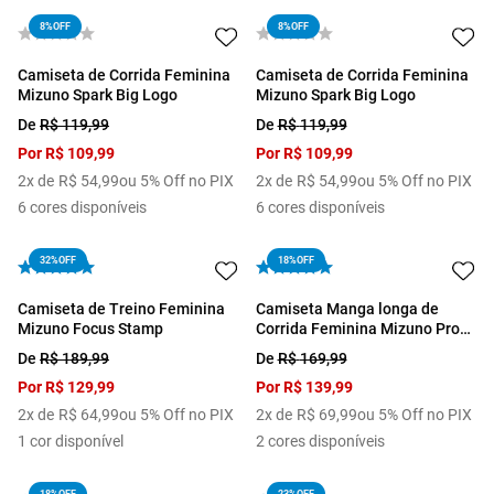
8%
OFF
8%
OFF
Camiseta de Corrida Feminina
Camiseta de Corrida Feminina
Mizuno Spark Big Logo
Mizuno Spark Big Logo
De
R$
119
,
99
De
R$
119
,
99
Por
R$
109
,
99
Por
R$
109
,
99
2
x de
R$
54
,
99
ou 5% Off no PIX
2
x de
R$
54
,
99
ou 5% Off no PIX
6
cores disponíveis
6
cores disponíveis
32%
OFF
18%
OFF
Camiseta de Treino Feminina
Camiseta Manga longa de
Mizuno Focus Stamp
Corrida Feminina Mizuno Pro
Uv
De
R$
189
,
99
De
R$
169
,
99
Por
R$
129
,
99
Por
R$
139
,
99
2
x de
R$
64
,
99
ou 5% Off no PIX
2
x de
R$
69
,
99
ou 5% Off no PIX
1
cor disponível
2
cores disponíveis