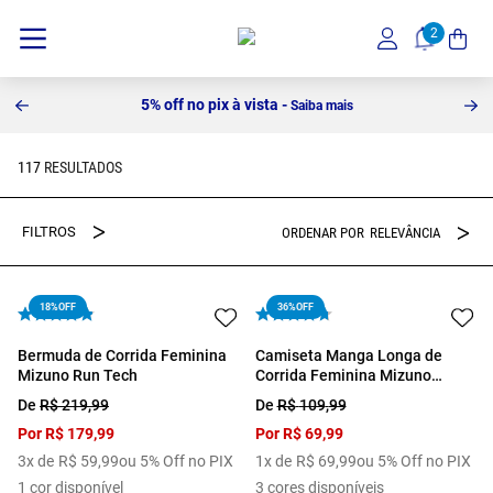
10% off na primeira compra -
Cadastre-se!
117
RELEVÂNCIA
18%
OFF
36%
OFF
Bermuda de Corrida Feminina
Camiseta Manga Longa de
Mizuno Run Tech
Corrida Feminina Mizuno
Nirvana
De
R$
219
,
99
De
R$
109
,
99
Por
R$
179
,
99
Por
R$
69
,
99
3
x de
R$
59
,
99
ou 5% Off no PIX
1
x de
R$
69
,
99
ou 5% Off no PIX
1
cor disponível
3
cores disponíveis