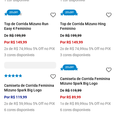
1
cor disponível
1
cor disponível
25%
OFF
25%
OFF
Top de Corrida Mizuno Run
Top de Corrida Mizuno Hing
Easy 4 Feminino
Feminino
De
R$
199
,
99
De
R$
199
,
99
Por
R$
149
,
99
Por
R$
149
,
99
2
x de
R$
74
,
99
ou 5% Off no PIX
2
x de
R$
74
,
99
ou 5% Off no PIX
3
cores disponíveis
3
cores disponíveis
25%
OFF
Camiseta de Corrida Feminina
Mizuno Spark Big Logo
Camiseta de Corrida Feminina
Mizuno Spark Big Logo
De
R$
119
,
99
Por
R$
119
,
99
Por
R$
89
,
99
2
x de
R$
59
,
99
ou 5% Off no PIX
1
x de
R$
89
,
99
ou 5% Off no PIX
6
cores disponíveis
6
cores disponíveis