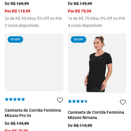
De
R$
169
,
99
De
R$
149
,
99
Por
R$
119
,
99
Por
R$
79
,
99
2
x de
R$
59
,
99
ou 5% Off no PIX
1
x de
R$
79
,
99
ou 5% Off no PIX
3
cores disponíveis
4
cores disponíveis
47%
OFF
25%
OFF
Camiseta de Corrida Feminina
Camiseta de Corrida Feminina
Mizuno Pro Uv
Mizuno Nirvana
De
R$
149
,
99
De
R$
119
,
99