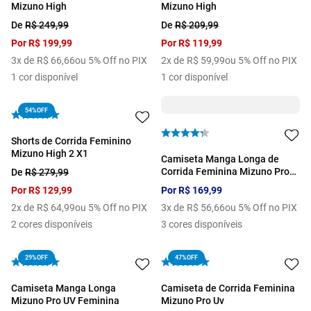
Mizuno High
Mizuno High
De
R$
249
,
99
De
R$
209
,
99
Por
R$
199
,
99
Por
R$
119
,
99
3
x de
R$
66
,
66
ou 5% Off no PIX
2
x de
R$
59
,
99
ou 5% Off no PIX
1
cor disponível
1
cor disponível
54%
OFF
Shorts de Corrida Feminino
Mizuno High 2 X1
Camiseta Manga Longa de
Corrida Feminina Mizuno Pro
De
R$
279
,
99
Uv +50
Por
R$
129
,
99
Por
R$
169
,
99
2
x de
R$
64
,
99
ou 5% Off no PIX
3
x de
R$
56
,
66
ou 5% Off no PIX
2
cores disponíveis
3
cores disponíveis
29%
OFF
47%
OFF
Camiseta Manga Longa
Camiseta de Corrida Feminina
Mizuno Pro UV Feminina
Mizuno Pro Uv