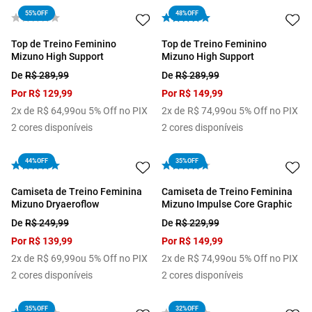
55%
OFF
48%
OFF
Top de Treino Feminino
Top de Treino Feminino
Mizuno High Support
Mizuno High Support
De
R$
289
,
99
De
R$
289
,
99
Por
R$
129
,
99
Por
R$
149
,
99
2
x de
R$
64
,
99
ou 5% Off no PIX
2
x de
R$
74
,
99
ou 5% Off no PIX
2
cores disponíveis
2
cores disponíveis
44%
OFF
35%
OFF
Camiseta de Treino Feminina
Camiseta de Treino Feminina
Mizuno Dryaeroflow
Mizuno Impulse Core Graphic
De
R$
249
,
99
De
R$
229
,
99
Por
R$
139
,
99
Por
R$
149
,
99
2
x de
R$
69
,
99
ou 5% Off no PIX
2
x de
R$
74
,
99
ou 5% Off no PIX
2
cores disponíveis
2
cores disponíveis
35%
OFF
32%
OFF