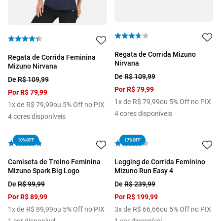
Regata de Corrida Mizuno
Regata de Corrida Feminina
Nirvana
Mizuno Nirvana
De
R$
109
,
99
De
R$
109
,
99
Por
R$
79
,
99
Por
R$
79
,
99
1
x de
R$
79
,
99
ou 5% Off no PIX
1
x de
R$
79
,
99
ou 5% Off no PIX
4
cores disponíveis
4
cores disponíveis
10%
OFF
17%
OFF
Camiseta de Treino Feminina
Legging de Corrida Feminino
Mizuno Spark Big Logo
Mizuno Run Easy 4
De
R$
99
,
99
De
R$
239
,
99
Por
R$
89
,
99
Por
R$
199
,
99
1
x de
R$
89
,
99
ou 5% Off no PIX
3
x de
R$
66
,
66
ou 5% Off no PIX