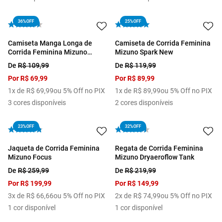
36%
OFF
25%
OFF
Camiseta Manga Longa de
Camiseta de Corrida Feminina
Corrida Feminina Mizuno
Mizuno Spark New
Nirvana
De
R$
109
,
99
De
R$
119
,
99
Por
R$
69
,
99
Por
R$
89
,
99
1
x de
R$
69
,
99
ou 5% Off no PIX
1
x de
R$
89
,
99
ou 5% Off no PIX
3
cores disponíveis
2
cores disponíveis
23%
OFF
32%
OFF
Jaqueta de Corrida Feminina
Regata de Corrida Feminina
Mizuno Focus
Mizuno Dryaeroflow Tank
De
R$
259
,
99
De
R$
219
,
99
Por
R$
199
,
99
Por
R$
149
,
99
3
x de
R$
66
,
66
ou 5% Off no PIX
2
x de
R$
74
,
99
ou 5% Off no PIX
1
cor disponível
1
cor disponível