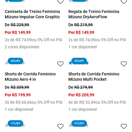
Camiseta de Treino Feminina
Regata de Treino Feminina
Mizuno Impulse Core Graphic
Mizuno DryAeroFlow
De
R$
229
,
99
De
R$
219
,
99
Por
R$
149
,
99
Por
R$
149
,
99
2
x de
R$
74
,
99
ou 5% Off no PIX
2
x de
R$
74
,
99
ou 5% Off no PIX
2
cores disponíveis
1
cor disponível
35%
OFF
25%
OFF
Shorts de Corrida Feminino
Shorts de Corrida Feminino
Mizuno Aero 4 in
Mizuno Multi Pocket
De
R$
309
,
99
De
R$
279
,
99
Por
R$
199
,
99
Por
R$
209
,
99
3
x de
R$
66
,
66
ou 5% Off no PIX
4
x de
R$
52
,
49
ou 5% Off no PIX
1
cor disponível
1
cor disponível
17%
OFF
31%
OFF