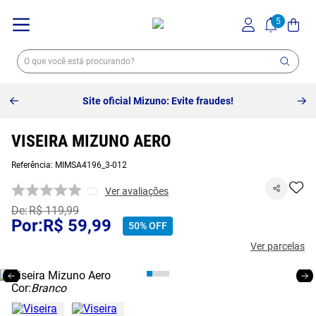
Site oficial Mizuno: Evite fraudes!
VISEIRA MIZUNO AERO
Referência
:
MIMSA4196_3-012
Ver avaliações
R$
119
,
99
R$
59
,
99
50%
OFF
Ver parcelas
Cor:
Branco