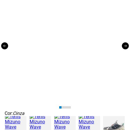
Cor:
Cinza