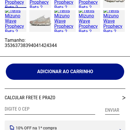
Tamanho:
35
36
37
38
39
40
41
42
43
44
ADICIONAR AO CARRINHO
10% OFF na 1ª compra