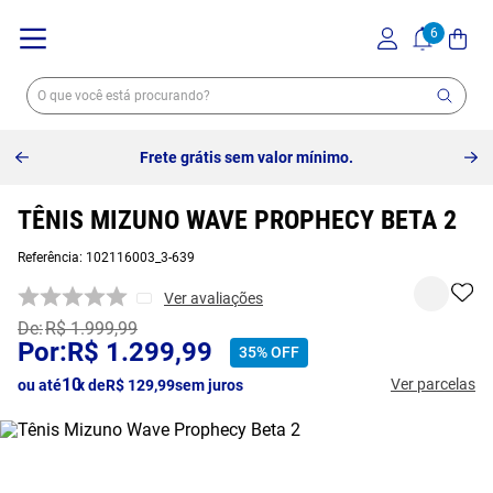
10% off no pix à vista -
Saiba mais
TÊNIS MIZUNO WAVE PROPHECY BETA 2
Referência
:
102116003_3-639
Ver avaliações
R$
1
.
999
,
99
R$
1
.
299
,
99
35%
OFF
10
Ver parcelas
ou até
x de
R$
129
,
99
sem juros