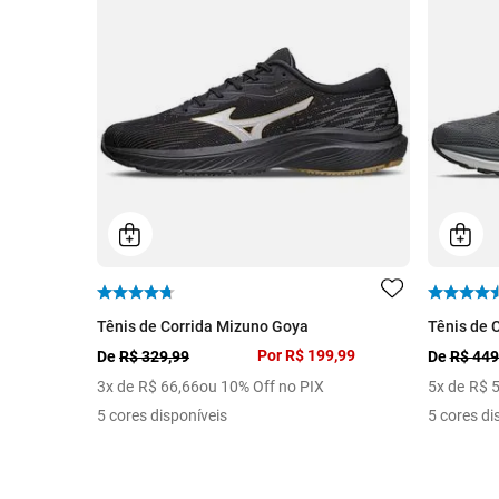
Tênis de Corrida Mizuno Goya
Tênis de 
Por
R$ 199,99
De
R$ 329,99
De
R$ 449
3
x de
R$
66
,
66
ou 10% Off no PIX
5
x de
R$
5 cores disponíveis
5 cores di