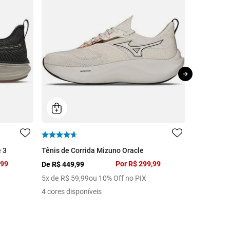
 3
Tênis de Corrida Mizuno Oracle
Tênis Casu
,99
Por
R$ 299,99
De
R$ 449,99
De
R$ 399,
5
x de
R$
59
,
99
ou 10% Off no PIX
5
x de
R$
5
4 cores disponíveis
11 cores di