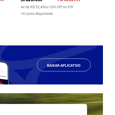
4
x de
R$
52
,
49
ou 10% Off no PIX
1
x de
R$
6
10 cores disponíveis
1 cor dispo
BAIXAR APLICATIVO