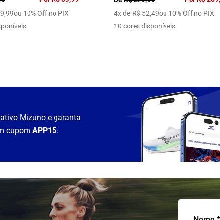
59
,
99
ou 10% Off no PIX
4
x de
R$
52
,
49
ou 10% Off no PIX
sponíveis
10 cores disponíveis
cativo Mizuno e garanta
m cupom
APP15
.
Nome *