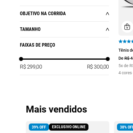
OBJETIVO NA CORRIDA
Bege
Cinza
Preto
SAÚDE E BEM-ESTAR
TAMANHO
34
35
36
37
FAIXAS DE PREÇO
34
Tênis d
38
39
40
41
40
De
R$
4
42
43
44
5
x de
R
R$ 299,00
R$ 300,00
4
cores 
Mais vendidos
EXCLUSIVO ONLINE
39
%
OFF
38
%
OF