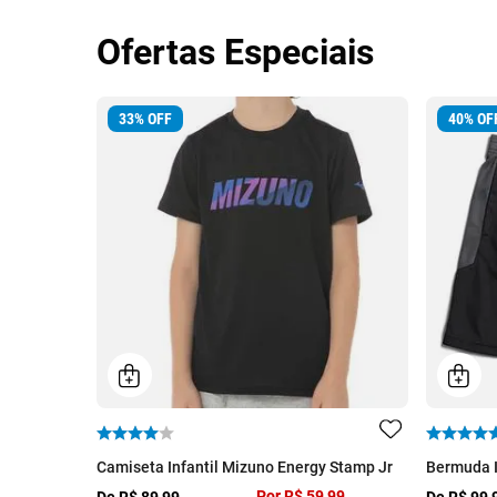
Ofertas Especiais
33
%
OFF
40
%
OF
Camiseta Infantil Mizuno Energy Stamp Jr
Bermuda In
Por
R$ 59,99
De
R$ 89,99
De
R$ 99,