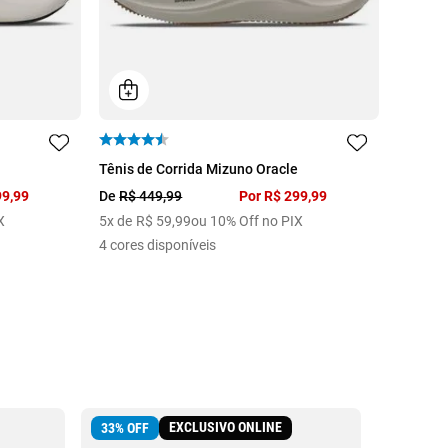
38
39
43
44
Tênis de Corrida Mizuno Oracle
99
,
99
De
R$
449
,
99
Por
R$
299
,
99
X
5
x de
R$
59
,
99
ou 10% Off no PIX
4
cores disponíveis
EXCLUSIVO ONLINE
33
%
OFF
30
%
OFF