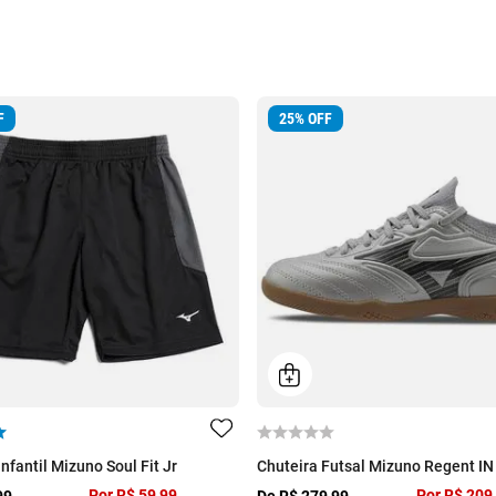
F
25
%
OFF
fantil Mizuno Soul Fit Jr
Chuteira Futsal Mizuno Regent IN 
Por
R$ 59,99
Por
R$ 209
99
De
R$ 279,99