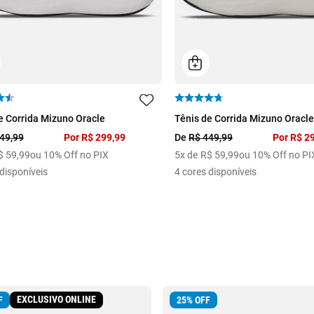
39
35
36
37
38
39
e Corrida Mizuno Oracle
Tênis de Corrida Mizuno Oracle
41
42
43
44
49
,
99
Por
R$
299
,
99
De
R$
449
,
99
Por
R$
2
$
59
,
99
ou 10% Off no PIX
5
x de
R$
59
,
99
ou 10% Off no PI
disponíveis
4
cores disponíveis
EXCLUSIVO ONLINE
F
25
%
OFF