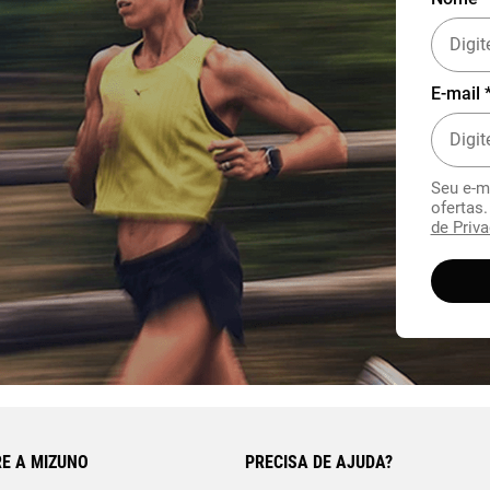
E-mail 
Seu e-m
ofertas
de Priva
E A MIZUNO
PRECISA DE AJUDA?