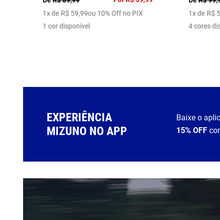
1
x de
R$
59
,
99
ou 10% Off no PIX
1
x de
R$
1 cor disponível
4 cores di
EXPERIÊNCIA
Baixe o apli
MIZUNO NO APP
15% OFF
co