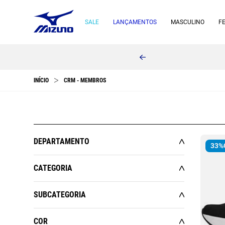
SALE
LANÇAMENTOS
MASCULINO
F
CRM - MEMBROS
DEPARTAMENTO
33%
MASCULINO
CATEGORIA
ESPORTES
CALÇADOS
SUBCATEGORIA
FEMININO
CORRIDA
CORRIDA
COR