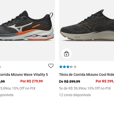
Corrida Mizuno Wave Vitality 5
Tênis de Corrida Mizuno Cool Ride
Por
R$ 279,99
Por
R$ 299
,99
De
R$ 399,99
55
,
99
ou 10% Off no PIX
5
x de
R$
59
,
99
ou 10% Off no PIX
sponíveis
12 cores disponíveis