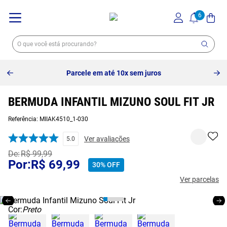
Parcele em até 10x sem juros
BERMUDA INFANTIL MIZUNO SOUL FIT JR
Referência
:
MIIAK4510_1-030
Ver avaliações
5.0
R$
99
,
99
R$
69
,
99
30%
OFF
Ver parcelas
Cor:
Preto