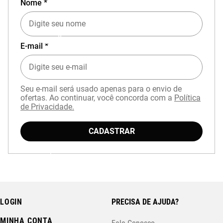
Nome *
EXPERIÊNCIA MIZUNO NO APP
E-mail *
Seu e-mail será usado apenas para o envio de
ofertas. Ao continuar, você concorda com a
Política
de Privacidade.
CADASTRAR
Baixe o aplicativo Mizuno e garanta
15% OFF
com cupom
APP15
.
LOGIN
PRECISA DE AJUDA?
MINHA CONTA