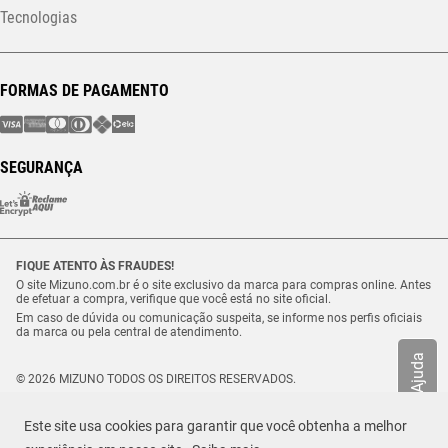
Tecnologias
FORMAS DE PAGAMENTO
SEGURANÇA
FIQUE ATENTO ÀS FRAUDES!
O site Mizuno.com.br é o site exclusivo da marca para compras online. Antes
de efetuar a compra, verifique que você está no site oficial.
Em caso de dúvida ou comunicação suspeita, se informe nos perfis oficiais
da marca ou pela central de atendimento.
Ajuda
© 2026 MIZUNO TODOS OS DIREITOS RESERVADOS.
Vulcabras – SP Comércio de Artigos Esportivos Ltda. – CNPJ
18.565.468/0012-41
Este site usa cookies para garantir que você obtenha a melhor
Estrada Municipal Luiz Lopes Neto, n.º 21 – Tenentes – CEP. 37.640-000 –
Extrema/MG