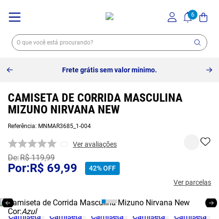
Frete grátis sem valor mínimo.
CAMISETA DE CORRIDA MASCULINA
MIZUNO NIRVANA NEW
Referência
:
MNMAR3685_1-004
Ver avaliações
R$
119
,
99
R$
69
,
99
42%
OFF
Ver parcelas
Cor:
Azul