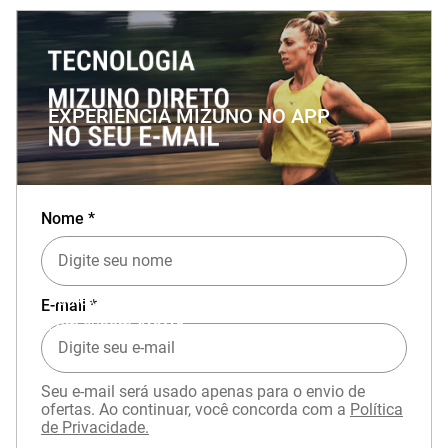
EXPERIÊNCIA MIZUNO NO APP
Nome *
Baixe o aplicativo Mizuno e garanta
15% OFF
E-mail *
com cupom
APP15
.
Seu e-mail será usado apenas para o envio de
ofertas. Ao continuar, você concorda com a
Política
de Privacidade.