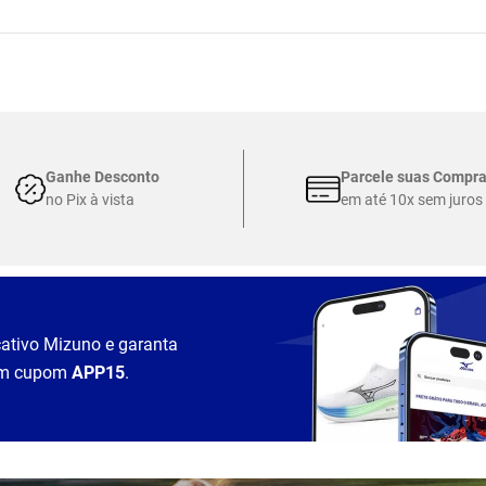
Ganhe Desconto
Parcele suas Compr
no Pix à vista
em até 10x sem juros
cativo Mizuno e garanta
m cupom
APP15
.