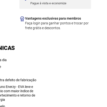
Pague à vista e economize
Vantagens exclusivas para membros
Faça login para ganhar pontos e trocar por
frete grátis e descontos.
NICAS
a dia
e
A
tra defeito de fabricação
uno Enerzy - EVA leve e
io com maior índice de
rtecimento e retorno de
rgia
nelo