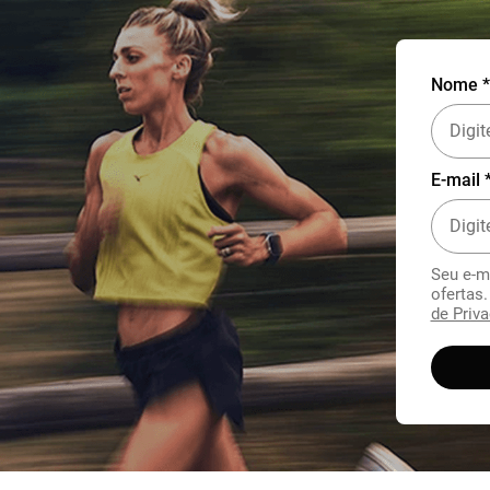
Nome *
E-mail 
Seu e-m
ofertas
de Priva