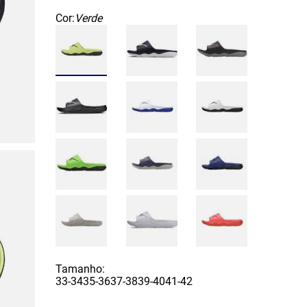
Cor:
Verde
Tamanho:
33-34
35-36
37-38
39-40
41-42