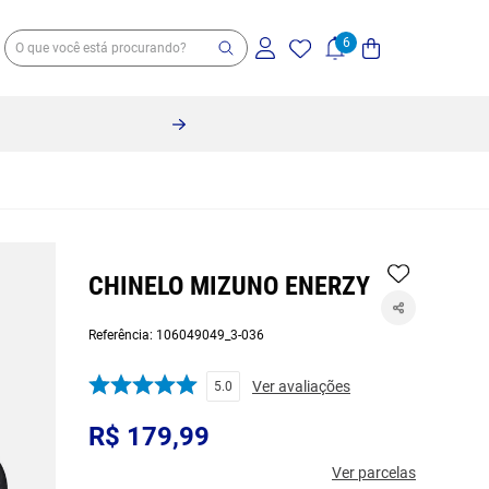
CHINELO MIZUNO ENERZY
Referência
:
106049049_3-036
Ver avaliações
5.0
R$
179
,
99
Ver parcelas