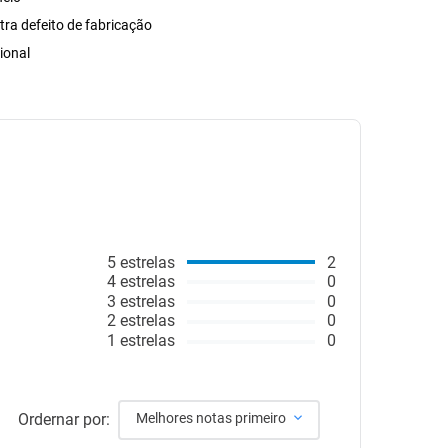
tra defeito de fabricação
ional
5
estrelas
2
4
estrelas
0
3
estrelas
0
2
estrelas
0
1
estrelas
0
Ordernar por:
Melhores notas primeiro