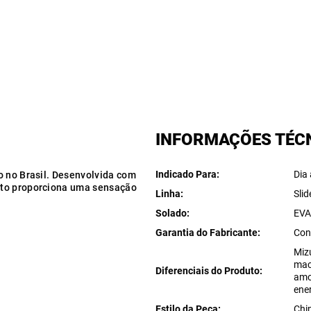
INFORMAÇÕES TÉC
Indicado Para
Dia 
o no Brasil. Desenvolvida com
uto proporciona uma sensação
Linha
Slid
Solado
EV
Garantia do Fabricante
Con
Miz
mac
Diferenciais do Produto
amo
ene
Estilo da Peça
Chi