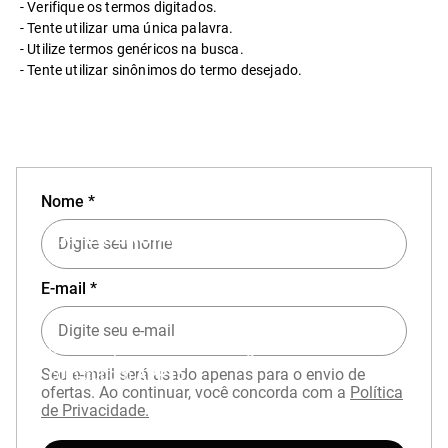
Verifique os termos digitados.
Tente utilizar uma única palavra.
Utilize termos genéricos na busca.
Tente utilizar sinônimos do termo desejado.
Nome *
EXPERIÊNCIA MIZUNO NO APP
E-mail *
Baixe o aplicativo Mizuno e garanta
15% OFF
com cupom
APP15
.
Seu e-mail será usado apenas para o envio de
ofertas. Ao continuar, você concorda com a
Política
de Privacidade.