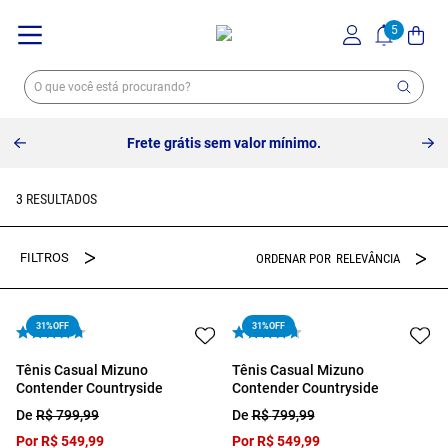
Frete grátis sem valor mínimo.
3
RELEVÂNCIA
31%
OFF
31%
OFF
Tênis Casual Mizuno
Tênis Casual Mizuno
Contender Countryside
Contender Countryside
De
R$
799
,
99
De
R$
799
,
99
Por
R$
549
,
99
Por
R$
549
,
99