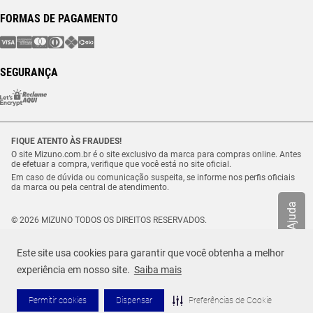
FORMAS DE PAGAMENTO
SEGURANÇA
FIQUE ATENTO ÀS FRAUDES!
O site Mizuno.com.br é o site exclusivo da marca para compras online. Antes
de efetuar a compra, verifique que você está no site oficial.
Em caso de dúvida ou comunicação suspeita, se informe nos perfis oficiais
da marca ou pela central de atendimento.
Ajuda
© 2026 MIZUNO TODOS OS DIREITOS RESERVADOS.
Vulcabras – SP Comércio de Artigos Esportivos Ltda. – CNPJ
18.565.468/0012-41
Este site usa cookies para garantir que você obtenha a melhor
Estrada Municipal Luiz Lopes Neto, n.º 21 – Tenentes – CEP. 37.640-000 –
Extrema/MG
experiência em nosso site.
Saiba mais
Permitir cookies
Dispensar
Preferências de Cookie