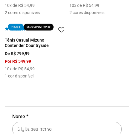
10
x de
R$
54
,
99
10
x de
R$
54
,
99
2
cores disponíveis
2
cores disponíveis
USE O CUPOM: RUN80
31%
OFF
Tênis Casual Mizuno
Contender Countryside
De
R$
799
,
99
Por
R$
549
,
99
10
x de
R$
54
,
99
1
cor disponível
Nome *
EXPERIÊNCIA MIZUNO NO APP