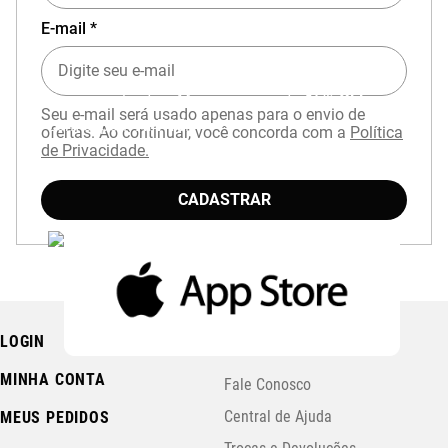
E-mail *
Baixe o aplicativo Mizuno e garanta
15% OFF
Seu e-mail será usado apenas para o envio de
com cupom
APP15
.
ofertas. Ao continuar, você concorda com a
Política
de Privacidade.
CADASTRAR
LOGIN
PRECISA DE AJUDA?
MINHA CONTA
Fale Conosco
Central de Ajuda
MEUS PEDIDOS