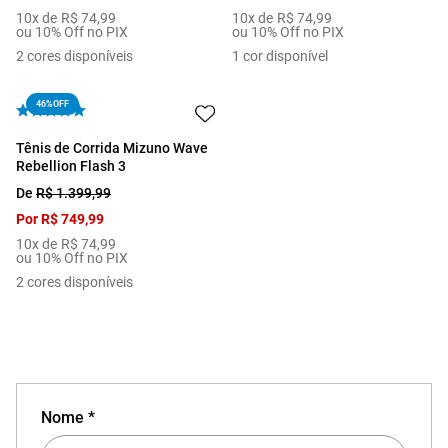
10
x de
R$
74
,
99
10
x de
R$
74
,
99
ou 10% Off no PIX
ou 10% Off no PIX
2
cores disponíveis
1
cor disponível
46%
OFF
Tênis de Corrida Mizuno Wave
Rebellion Flash 3
De
R$
1
.
399
,
99
Por
R$
749
,
99
10
x de
R$
74
,
99
ou 10% Off no PIX
2
cores disponíveis
Nome *