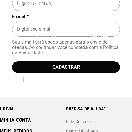
EXPERIÊNCIA MIZUNO NO APP
E-mail *
Baixe o aplicativo Mizuno e garanta
15% OFF
Seu e-mail será usado apenas para o envio de
com cupom
APP15
.
ofertas. Ao continuar, você concorda com a
Política
de Privacidade.
CADASTRAR
LOGIN
PRECISA DE AJUDA?
MINHA CONTA
Fale Conosco
Central de Ajuda
MEUS PEDIDOS