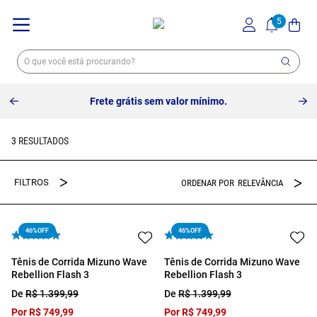
Frete grátis sem valor mínimo.
3
RELEVÂNCIA
46%
OFF
46%
OFF
Tênis de Corrida Mizuno Wave
Tênis de Corrida Mizuno Wave
Rebellion Flash 3
Rebellion Flash 3
De
R$
1
.
399
,
99
De
R$
1
.
399
,
99
Por
R$
749
,
99
Por
R$
749
,
99