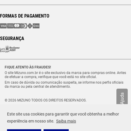
FORMAS DE PAGAMENTO
SEGURANÇA
FIQUE ATENTO ÀS FRAUDES!
O site Mizuno.com.br é o site exclusivo da marca para compras online. Antes
de efetuar a compra, verifique que você está no site oficial.
Em caso de dúvida ou comunicação suspeita, se informe nos perfis oficiais
da marca ou pela central de atendimento.
Ajuda
© 2026 MIZUNO TODOS OS DIREITOS RESERVADOS.
Vulcabras – SP Comércio de Artigos Esportivos Ltda. – CNPJ
18.565.468/0012-41
Este site usa cookies para garantir que você obtenha a melhor
Estrada Municipal Luiz Lopes Neto, n.º 21 – Tenentes – CEP. 37.640-000 –
Extrema/MG
experiência em nosso site.
Saiba mais