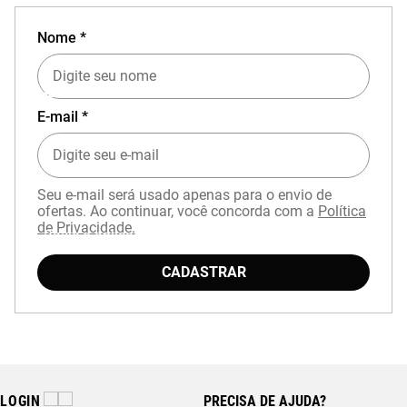
Nome *
EXPERIÊNCIA MIZUNO NO APP
E-mail *
Seu e-mail será usado apenas para o envio de
ofertas. Ao continuar, você concorda com a
Política
de Privacidade.
Baixe o aplicativo Mizuno e garanta
15% OFF
com cupom
APP15
.
CADASTRAR
LOGIN
PRECISA DE AJUDA?