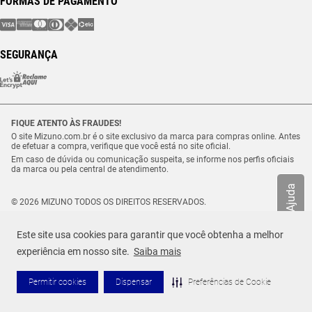
FORMAS DE PAGAMENTO
SEGURANÇA
FIQUE ATENTO ÀS FRAUDES!
O site Mizuno.com.br é o site exclusivo da marca para compras online. Antes
de efetuar a compra, verifique que você está no site oficial.
Em caso de dúvida ou comunicação suspeita, se informe nos perfis oficiais
da marca ou pela central de atendimento.
Ajuda
© 2026 MIZUNO TODOS OS DIREITOS RESERVADOS.
Vulcabras – SP Comércio de Artigos Esportivos Ltda. – CNPJ
18.565.468/0012-41
Este site usa cookies para garantir que você obtenha a melhor
Estrada Municipal Luiz Lopes Neto, n.º 21 – Tenentes – CEP. 37.640-000 –
Extrema/MG
experiência em nosso site.
Saiba mais
Permitir cookies
Dispensar
Preferências de Cookie