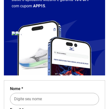
com cupom
APP15
.
Nome *