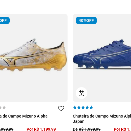
OFF
40%
OFF
39
40
41
42
43
38
39
40
41
ra de Campo Mizuno Alpha
Chuteira de Campo Mizuno Alp
Japan
45
45
.
999
,
99
Por
R$
1
.
199
,
99
De
R$
1
.
999
,
99
Por
R$
1
.