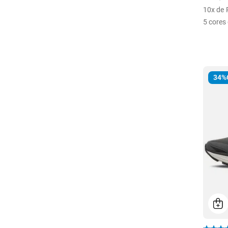
10
x de
5
cores 
34%