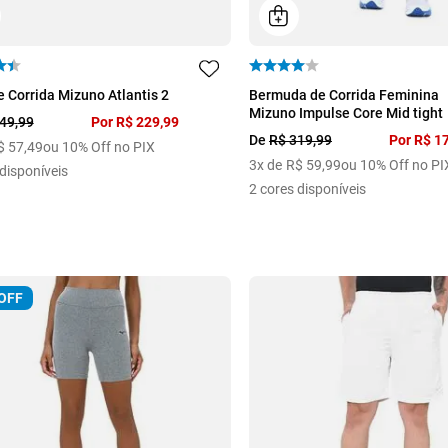
P
M
G
GG
39
40
41
42
43
e Corrida Mizuno Atlantis 2
Bermuda de Corrida Feminina
Mizuno Impulse Core Mid tight
49
,
99
Por
R$
229
,
99
De
R$
319
,
99
Por
R$
1
$
57
,
49
ou 10% Off no PIX
3
x de
R$
59
,
99
ou 10% Off no PI
disponíveis
2
cores disponíveis
OFF