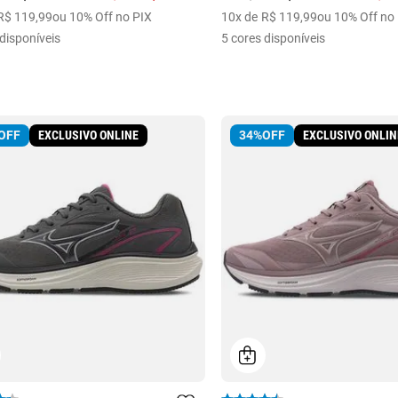
R$
119
,
99
ou 10% Off no PIX
10
x de
R$
119
,
99
ou 10% Off no
disponíveis
5
cores disponíveis
EXCLUSIVO ONLINE
EXCLUSIVO ONLIN
OFF
34%
OFF