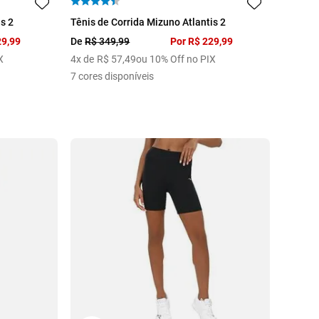
38
39
38
39
40
41
42
43
s 2
Tênis de Corrida Mizuno Atlantis 2
44
29
,
99
De
R$
349
,
99
Por
R$
229
,
99
X
4
x de
R$
57
,
49
ou 10% Off no PIX
7
cores disponíveis