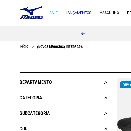
SALE
LANÇAMENTOS
MASCULINO
F
(NOVOS NEGOCIOS) INTEGRADA
DEPARTAMENTO
38%
MASCULINO
CATEGORIA
FEMININO
ACESSÓRIOS
SUBCATEGORIA
ESPORTES
CALÇADOS
AGASALHOS
CALÇADOS
COR