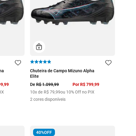
39
ha
Chuteira de Campo Mizuno Alpha
Elite
99
,
99
De
R$
1
.
099
,
99
Por
R$
799
,
99
IX
10
x de
R$
79
,
99
ou 10% Off no PIX
2
cores disponíveis
40%
OFF