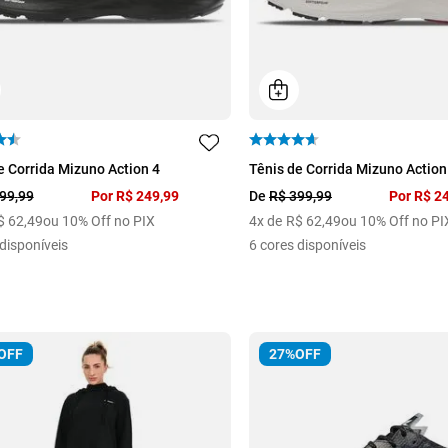
41
34
35
36
37
e Corrida Mizuno Action 4
Tênis de Corrida Mizuno Action
40
99
,
99
Por
R$
249
,
99
De
R$
399
,
99
Por
R$
2
$
62
,
49
ou 10% Off no PIX
4
x de
R$
62
,
49
ou 10% Off no PI
disponíveis
6
cores disponíveis
OFF
27%
OFF