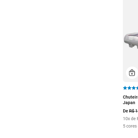
38
Chutei
Japan
De
R$
1
10
x de
5
cores 