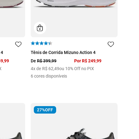
43
38
39
 4
Tênis de Corrida Mizuno Action 4
49
,
99
De
R$
399
,
99
Por
R$
249
,
99
X
4
x de
R$
62
,
49
ou 10% Off no PIX
6
cores disponíveis
27%
OFF