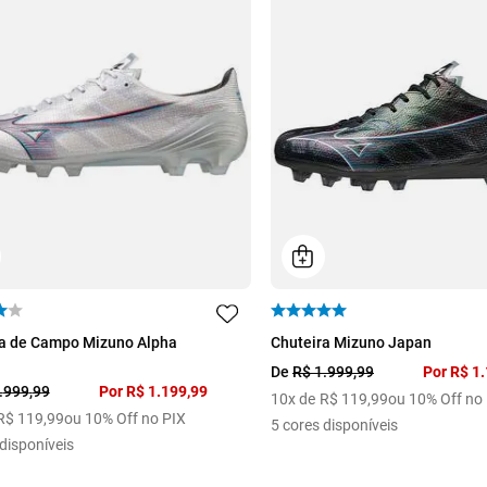
39
40
44
38
ra de Campo Mizuno Alpha
Chuteira Mizuno Japan
De
R$
1
.
999
,
99
Por
R$
1
.
.
999
,
99
Por
R$
1
.
199
,
99
10
x de
R$
119
,
99
ou 10% Off no
R$
119
,
99
ou 10% Off no PIX
5
cores disponíveis
disponíveis