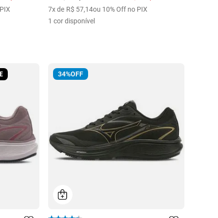
 PIX
7
x de
R$
57
,
14
ou 10% Off no PIX
1
cor disponível
E
34%
OFF