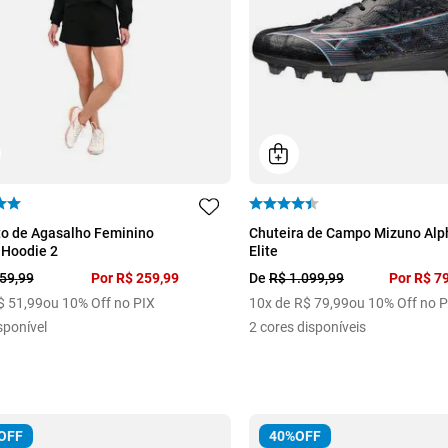
M
38
o de Agasalho Feminino
Chuteira de Campo Mizuno Alp
 Hoodie 2
Elite
59
,
99
Por
R$
259
,
99
De
R$
1
.
099
,
99
Por
R$
7
$
51
,
99
ou 10% Off no PIX
10
x de
R$
79
,
99
ou 10% Off no P
sponível
2
cores disponíveis
OFF
40%
OFF