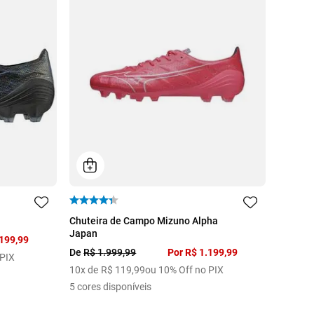
38
39
40
41
42
43
Chuteira de Campo Mizuno Alpha
Japan
44
45
199
,
99
De
R$
1
.
999
,
99
Por
R$
1
.
199
,
99
 PIX
10
x de
R$
119
,
99
ou 10% Off no PIX
5
cores disponíveis