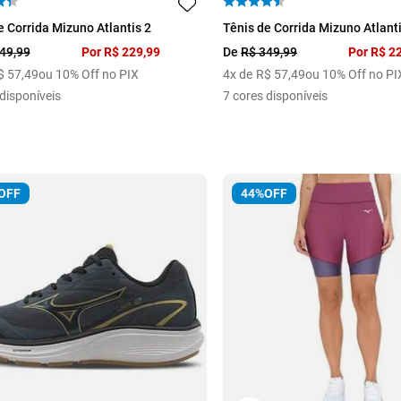
35
36
37
38
39
34
35
36
37
e Corrida Mizuno Atlantis 2
Tênis de Corrida Mizuno Atlanti
40
49
,
99
Por
R$
229
,
99
De
R$
349
,
99
Por
R$
2
$
57
,
49
ou 10% Off no PIX
4
x de
R$
57
,
49
ou 10% Off no PI
disponíveis
7
cores disponíveis
OFF
44%
OFF