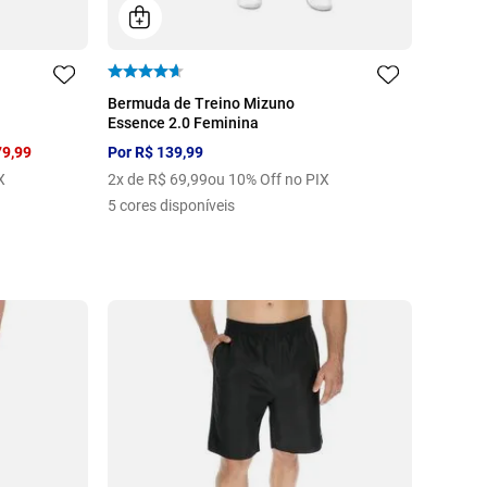
P
M
G
GG
EG
Bermuda de Treino Mizuno
Essence 2.0 Feminina
79
,
99
Por
R$
139
,
99
X
2
x de
R$
69
,
99
ou 10% Off no PIX
5
cores disponíveis