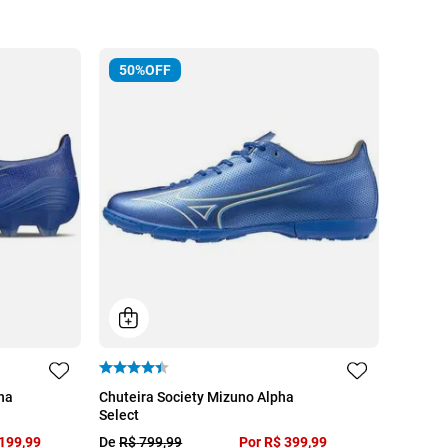
50%
OFF
39
40
42
44
ha
Chuteira Society Mizuno Alpha
Select
199
,
99
De
R$
799
,
99
Por
R$
399
,
99