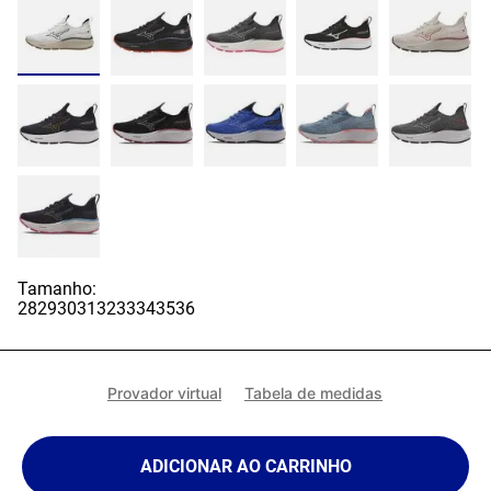
Tamanho:
28
29
30
31
32
33
34
35
36
Provador virtual
Tabela de medidas
ADICIONAR AO CARRINHO