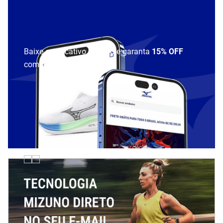
Baixe o aplicativo Mizuno e garanta
15% OFF
com cupom
APP15
.