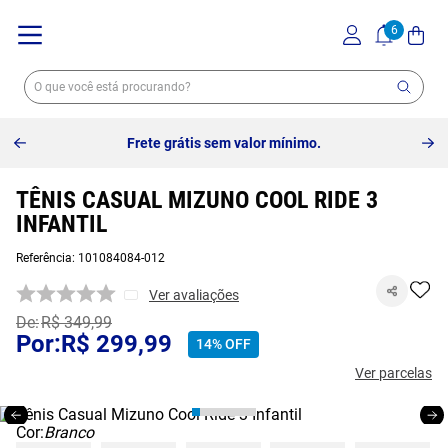
Frete grátis sem valor mínimo.
TÊNIS CASUAL MIZUNO COOL RIDE 3
INFANTIL
Referência
:
101084084-012
Ver avaliações
R$
349
,
99
R$
299
,
99
14%
OFF
Ver parcelas
Cor:
Branco