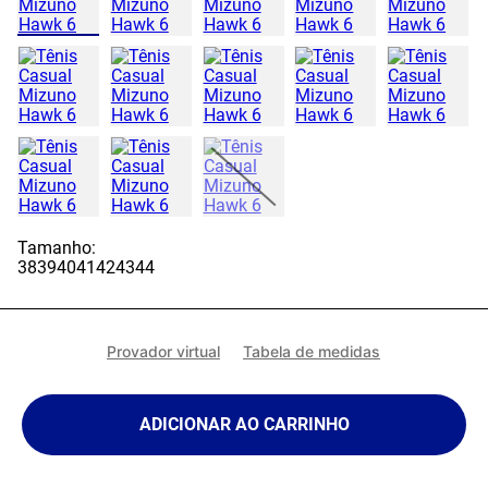
Tamanho:
38
39
40
41
42
43
44
Provador virtual
Tabela de medidas
ADICIONAR AO CARRINHO