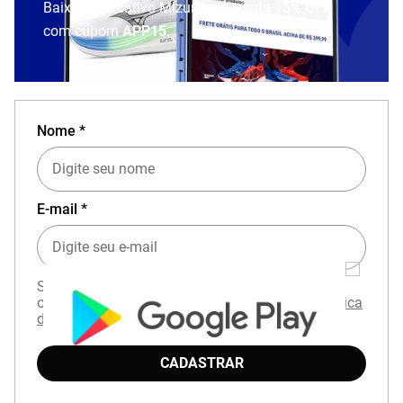
Baixe o aplicativo Mizuno e garanta
15% OFF
com cupom
APP15
.
Nome *
E-mail *
Seu e-mail será usado apenas para o envio de
ofertas. Ao continuar, você concorda com a
Política
de Privacidade.
CADASTRAR