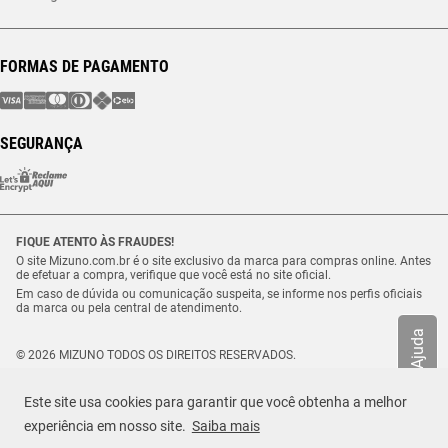
FORMAS DE PAGAMENTO
SEGURANÇA
FIQUE ATENTO ÀS FRAUDES!
O site Mizuno.com.br é o site exclusivo da marca para compras online. Antes
de efetuar a compra, verifique que você está no site oficial.
Em caso de dúvida ou comunicação suspeita, se informe nos perfis oficiais
da marca ou pela central de atendimento.
Ajuda
© 2026 MIZUNO TODOS OS DIREITOS RESERVADOS.
Vulcabras – SP Comércio de Artigos Esportivos Ltda. – CNPJ
18.565.468/0012-41
Este site usa cookies para garantir que você obtenha a melhor
Estrada Municipal Luiz Lopes Neto, n.º 21 – Tenentes – CEP. 37.640-000 –
R$ 329,99
Extrema/MG
experiência em nosso site.
Saiba mais
TAMANHO
Selecione o seu tamanho
ou até
6
x de
R$
54
,
99