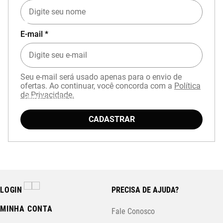
EXPERIÊNCIA MIZUNO NO APP
E-mail *
Seu e-mail será usado apenas para o envio de
ofertas. Ao continuar, você concorda com a
Política
de Privacidade.
Baixe o aplicativo Mizuno e garanta
15% OFF
com cupom
APP15
.
CADASTRAR
LOGIN
PRECISA DE AJUDA?
MINHA CONTA
Fale Conosco