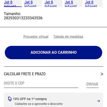
Tamanho:
28
29
30
31
32
33
34
35
36
Provador virtual
Tabela de medidas
ADICIONAR AO CARRINHO
10% OFF na 1ª compra
Cadastre-se e aproveite o desconto