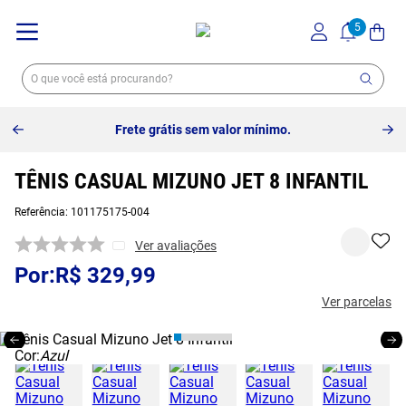
10% off no pix à vista -
Saiba mais
TÊNIS CASUAL MIZUNO JET 8 INFANTIL
Referência
:
101175175-004
Ver avaliações
R$
329
,
99
Ver parcelas
Cor:
Azul