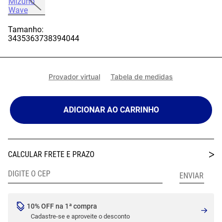
Tamanho:
34
35
36
37
38
39
40
44
Provador virtual
Tabela de medidas
ADICIONAR AO CARRINHO
10% OFF na 1ª compra
Cadastre-se e aproveite o desconto