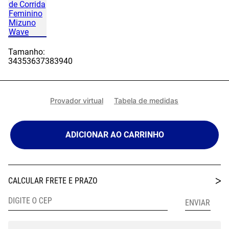
Tamanho:
34
35
36
37
38
39
40
Provador virtual
Tabela de medidas
ADICIONAR AO CARRINHO