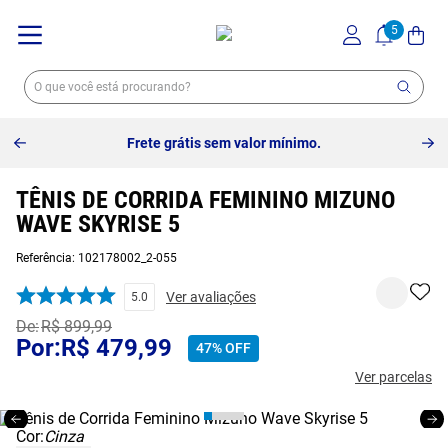
Frete grátis sem valor mínimo.
TÊNIS DE CORRIDA FEMININO MIZUNO
WAVE SKYRISE 5
Referência
:
102178002_2-055
Ver avaliações
5.0
R$
899
,
99
R$
479
,
99
47%
OFF
Ver parcelas
Cor:
Cinza