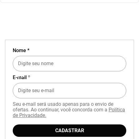
Nome *
EXPERIÊNCIA MIZUNO NO APP
E-mail *
Seu e-mail será usado apenas para o envio de
ofertas. Ao continuar, você concorda com a
Política
de Privacidade.
CADASTRAR
Baixe o aplicativo Mizuno e garanta
15% OFF