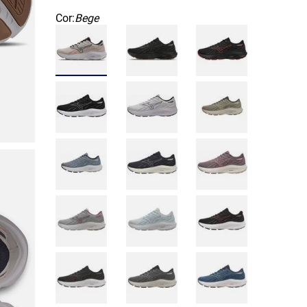
Cor:
Bege