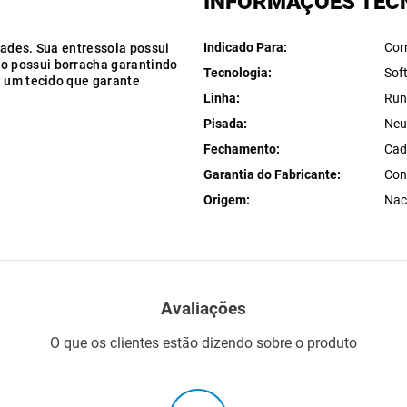
INFORMAÇÕES TÉC
Indicado Para
Cor
dades. Sua entressola possui
o possui borracha garantindo
Tecnologia
Sof
i um tecido que garante
Linha
Run
Pisada
Neu
Fechamento
Cad
Garantia do Fabricante
Con
Origem
Nac
Avaliações
O que os clientes estão dizendo sobre o produto