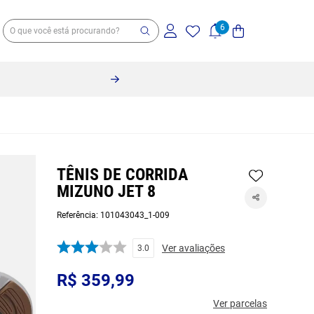
TÊNIS DE CORRIDA
MIZUNO JET 8
Referência
:
101043043_1-009
Ver avaliações
3.0
R$
359
,
99
Ver parcelas