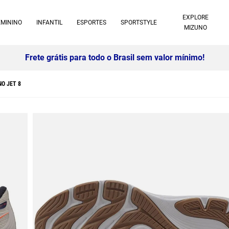
EXPLORE
EMININO
INFANTIL
ESPORTES
SPORTSTYLE
MIZUNO
10% off no pix à vista -
Saiba mais
NO JET 8