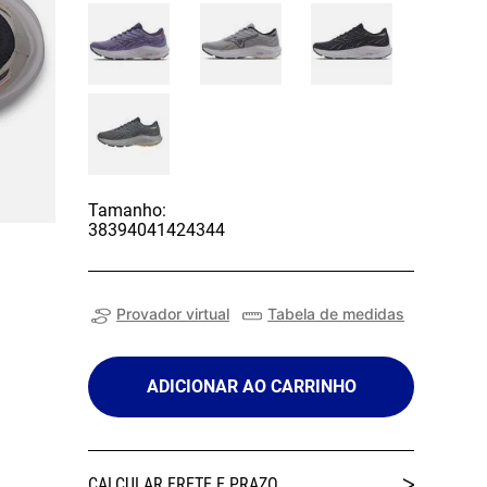
Tamanho:
38
39
40
41
42
43
44
Provador virtual
Tabela de medidas
ADICIONAR AO CARRINHO