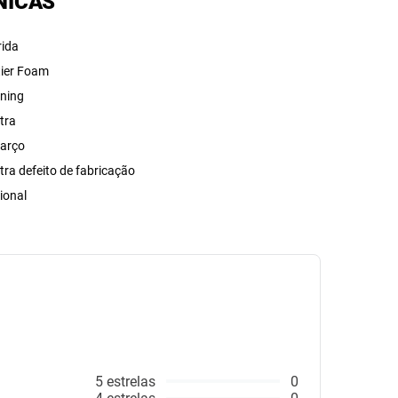
NICAS
rida
tier Foam
ning
tra
arço
tra defeito de fabricação
ional
5
estrelas
0