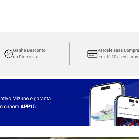
Ganhe Desconto
Parcele suas Compr
no Pix à vista
em até 10x sem juros
cativo Mizuno e garanta
m cupom
APP15
.