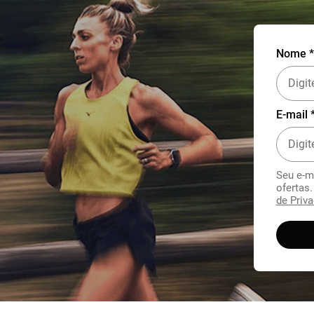
Nome *
E-mail 
Seu e-m
ofertas
de Priva