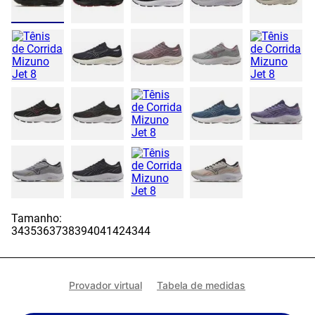
Tamanho:
34
35
36
37
38
39
40
41
42
43
44
Provador virtual
Tabela de medidas