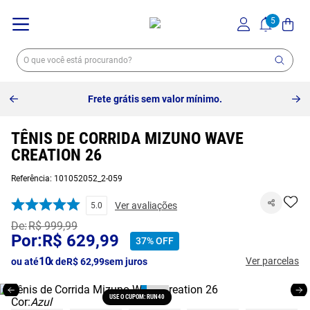
Frete grátis sem valor mínimo.
TÊNIS DE CORRIDA MIZUNO WAVE
CREATION 26
Referência
:
101052052_2-059
Ver avaliações
5.0
R$
999
,
99
R$
629
,
99
37%
OFF
10
Ver parcelas
ou até
x de
R$
62
,
99
sem juros
USE O CUPOM: RUN40
Cor:
Azul