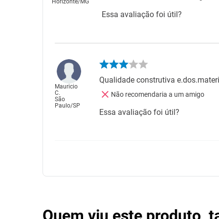
Horizonte
/
MG
Essa avaliação foi útil?
Qualidade construtiva e.dos.materi
Mauricio
C.
Não recomendaria a um amigo
São
Paulo
/
SP
Essa avaliação foi útil?
Quem viu este produto, 