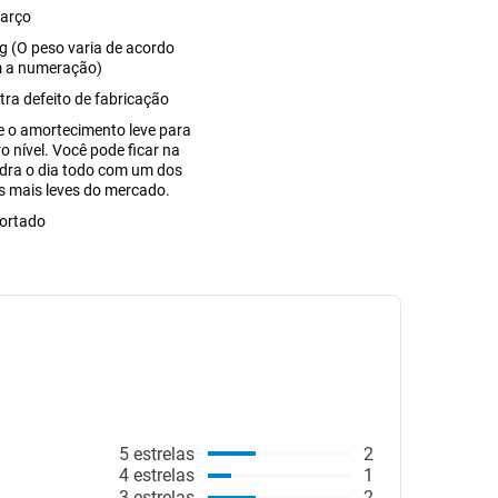
arço
g (O peso varia de acordo
 a numeração)
tra defeito de fabricação
e o amortecimento leve para
o nível. Você pode ficar na
dra o dia todo com um dos
is mais leves do mercado.
ortado
5
estrelas
2
4
estrelas
1
3
estrelas
2