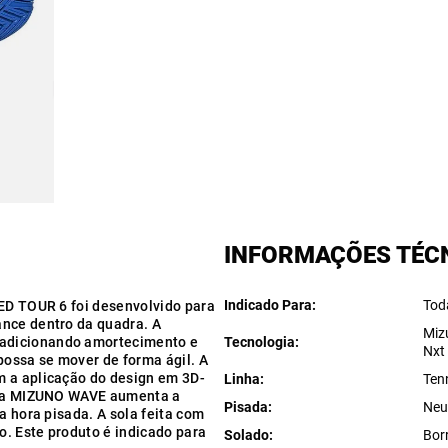
INFORMAÇÕES TÉC
Indicado Para
Tod
EED TOUR 6 foi desenvolvido para
ance dentro da quadra. A
Miz
 adicionando amortecimento e
Tecnologia
Nxt
possa se mover de forma ágil. A
m a aplicação do design em 3D-
Linha
Ten
ogia MIZUNO WAVE aumenta a
Pisada
Neu
a hora pisada. A sola feita com
. Este produto é indicado para
Solado
Bor