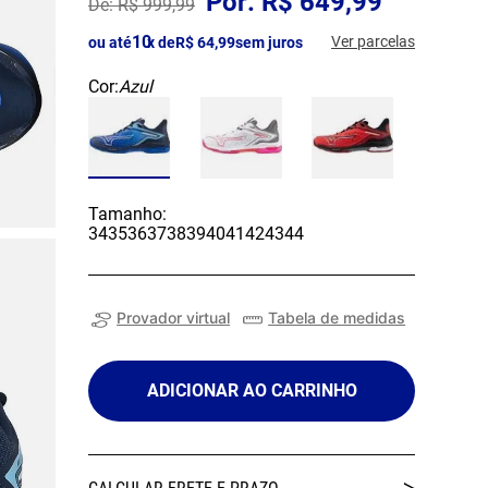
R$
649
,
99
R$
999
,
99
10
Ver parcelas
ou até
x de
R$
64
,
99
sem juros
Cor:
Azul
Tamanho:
34
35
36
37
38
39
40
41
42
43
44
Provador virtual
Tabela de medidas
ADICIONAR AO CARRINHO