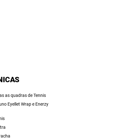
NICAS
as as quadras de Tennis
uno Eyellet Wrap e Enerzy
nis
tra
racha