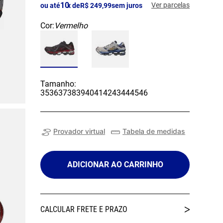
10
Ver parcelas
ou até
x de
R$
249
,
99
sem juros
Cor:
Vermelho
Tamanho:
35
36
37
38
39
40
41
42
43
44
45
46
Provador virtual
Tabela de medidas
ADICIONAR AO CARRINHO