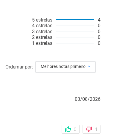
5
estrelas
4
4
estrelas
0
3
estrelas
0
2
estrelas
0
1
estrelas
0
Ordernar por:
Melhores notas primeiro
03/08/2026
0
1