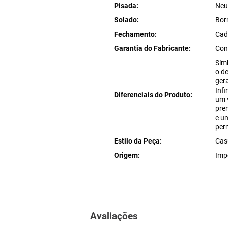
Pisada
Neu
Solado
Bor
Fechamento
Cad
Garantia do Fabricante
Con
Sím
o d
ger
Inf
Diferenciais do Produto
um 
pre
e u
per
Estilo da Peça
Casu
Origem
Imp
Avaliações