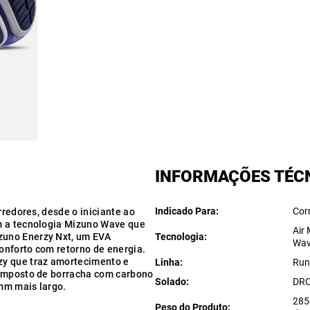
INFORMAÇÕES TÉC
Indicado Para
Cor
rredores, desde o iniciante ao
m a tecnologia Mizuno Wave que
Air
zuno Enerzy Nxt, um EVA
Tecnologia
Wav
onforto com retorno de energia.
zy que traz amortecimento e
Linha
Run
composto de borracha com carbono
Solado
DR
mm mais largo.
285
Peso do Produto