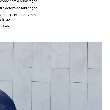
acordo com a numeração)
tra defeito de fabricação
são 2E Calçado e 12mm
s largo
ortado