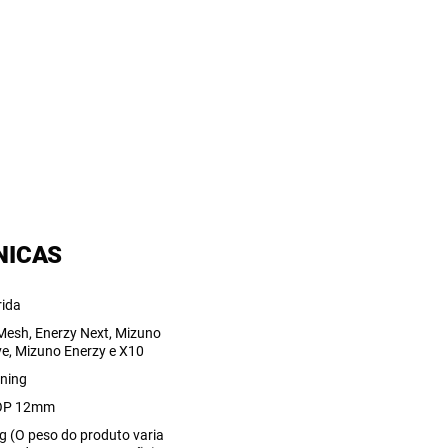
NICAS
rida
 Mesh, Enerzy Next, Mizuno
e, Mizuno Enerzy e X10
ning
OP 12mm
g (O peso do produto varia