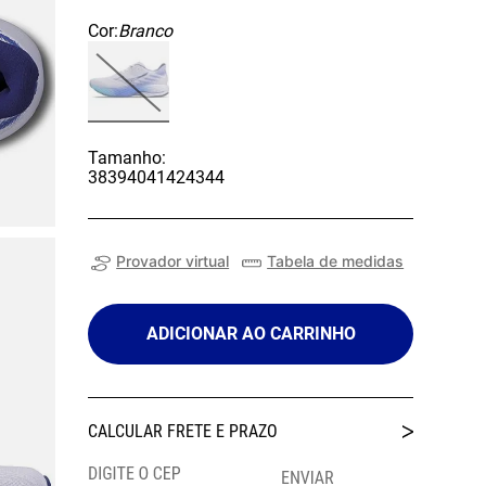
Cor:
Branco
Tamanho:
38
39
40
41
42
43
44
Provador virtual
Tabela de medidas
ADICIONAR AO CARRINHO