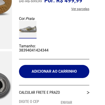
R$
499
,
99
R$
599
,
99
Ver parcelas
Cor:
Prata
Tamanho:
38
39
40
41
42
43
44
ADICIONAR AO CARRINHO