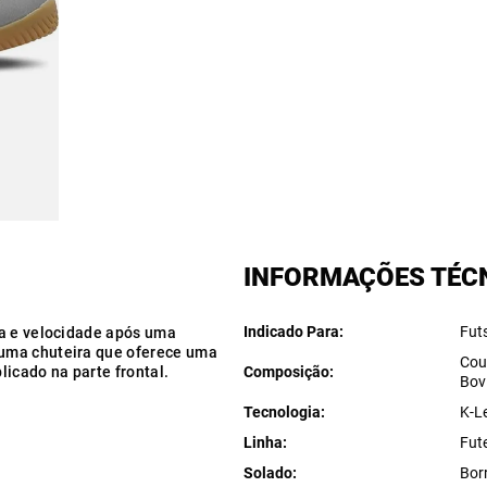
INFORMAÇÕES TÉC
Indicado Para
Fut
ca e velocidade após uma
uma chuteira que oferece uma
Cou
icado na parte frontal.
Composição
Bov
Tecnologia
K-L
Linha
Fut
Solado
Bor