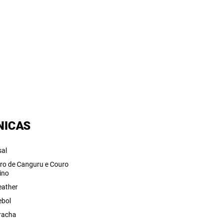
NICAS
sal
ro de Canguru e Couro
ino
eather
ebol
racha