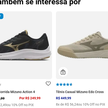
também se interessa por
F
Corrida Mizuno Action 4
Tênis Casual Mizuno Edo Cross
Por
R$ 249,99
R$ 449,99
,99
8
x de
R$
56
,
24
ou 10% Off no PIX
62
,
49
ou 10% Off no PIX