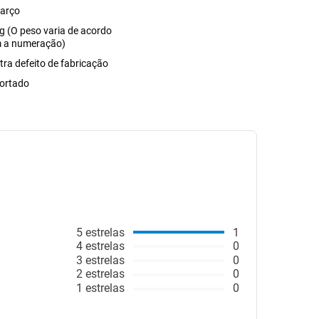
arço
g (O peso varia de acordo
 a numeração)
tra defeito de fabricação
ortado
5
estrelas
1
4
estrelas
0
3
estrelas
0
2
estrelas
0
1
estrelas
0