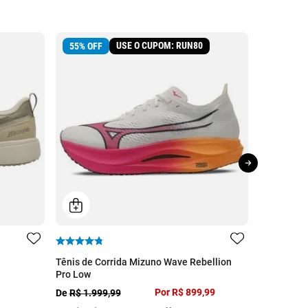
USE O CUPOM: RUN80
55
%
OFF
28
%
OFF
Tênis de Corrida Mizuno Wave Rebellion
Tênis Mizu
Pro Low
De
R$ 1.79
Por
R$ 899,99
De
R$ 1.999,99
10
x de
R$