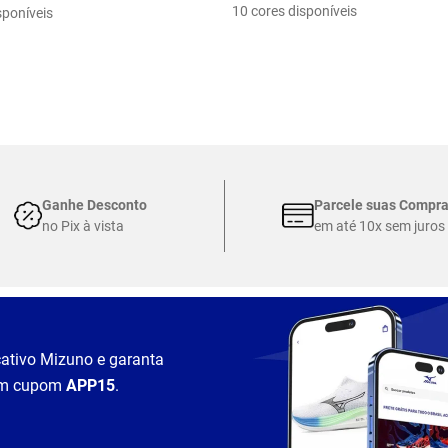
10 cores disponíveis
sponíveis
Ganhe Desconto
Parcele suas Compr
no Pix à vista
em até 10x sem juros
cativo Mizuno e garanta
m cupom
APP15
.