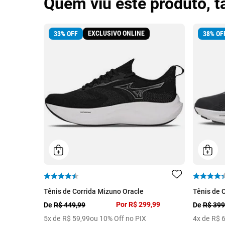
Quem viu este produto, 
EXCLUSIVO ONLINE
33
%
OFF
38
%
OF
Tênis de Corrida Mizuno Oracle
Tênis de 
Por
R$ 299,99
De
R$ 449,99
De
R$ 399
5
x de
R$
59
,
99
ou 10% Off no PIX
4
x de
R$