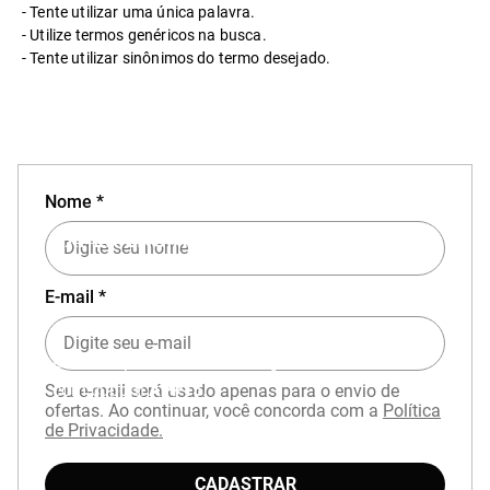
Tente utilizar uma única palavra.
Utilize termos genéricos na busca.
Tente utilizar sinônimos do termo desejado.
Nome *
EXPERIÊNCIA MIZUNO NO APP
E-mail *
Baixe o aplicativo Mizuno e garanta
15% OFF
com cupom
APP15
.
Seu e-mail será usado apenas para o envio de
ofertas. Ao continuar, você concorda com a
Política
de Privacidade.
CADASTRAR