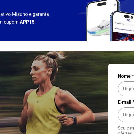
cativo Mizuno e garanta
m cupom
APP15
.
Nome *
E-mail 
Seu e-m
ofertas