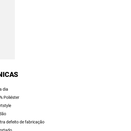
NICAS
a dia
% Poliéster
rtstyle
dão
tra defeito de fabricação
ortado