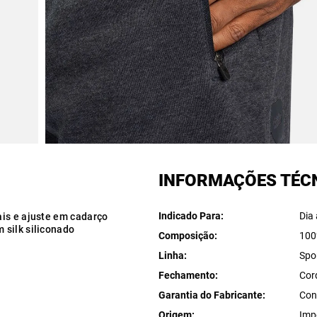
INFORMAÇÕES TÉC
Indicado Para
Dia 
ais e ajuste em cadarço
 silk siliconado
Composição
100
Linha
Spo
Fechamento
Cor
Garantia do Fabricante
Con
Origem
Imp