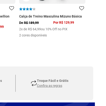
ellion
Calça de Treino Masculina Mizuno Básica
Moletom Ma
Por
R$ 129,99
R$ 329,99
De
R$ 189,99
,99
6
x de
R$
5
2
x de
R$
64
,
99
ou 10% Off no PIX
3 cores dis
2 cores disponíveis
as
Troque Fácil e Grátis
Confira as regras