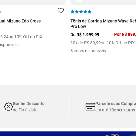
ual Mizuno Edo Cross
Tênis de Corrida Mizuno Wave Reb
Pro Low
Por
R$ 899
De
R$ 1.999,99
56
,
24
ou 10% Off no PIX
10
x de
R$
89
,
99
ou 10% Off no PIX
isponíveis
3 cores disponíveis
Ganhe Desconto
Parcele suas Compr
no Pix à vista
em até 10x sem juros