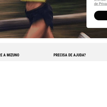
de Priva
R$ 219
TAMANHO
Selecione o seu tamanho
ou até
4
x 
E A MIZUNO
PRECISA DE AJUDA?
 História
Fale Conosco
logias
Central de Ajuda
Trocas e Devoluções
Aviso de Privacidade
Política de Entrega
Políticas de Pagamento