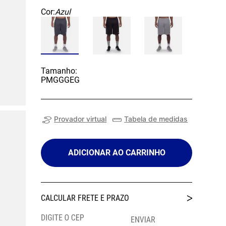
Cor:
Azul
Tamanho:
P
M
G
GG
EG
Provador virtual
Tabela de medidas
ADICIONAR AO CARRINHO