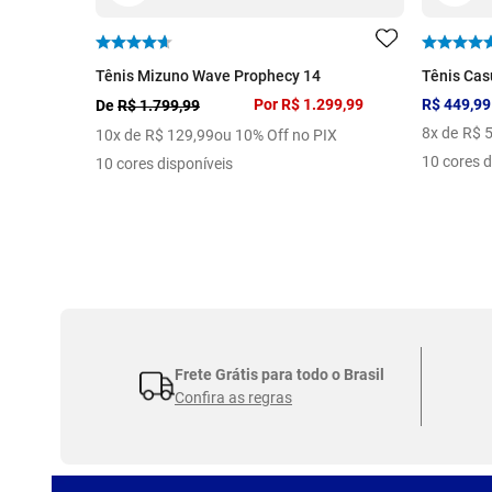
Tênis Mizuno Wave Prophecy 14
Tênis Cas
Por
R$ 1.299,99
R$ 449,99
De
R$ 1.799,99
8
x de
R$
10
x de
R$
129
,
99
ou 10% Off no PIX
10 cores d
10 cores disponíveis
Frete Grátis para todo o Brasil
Confira as regras