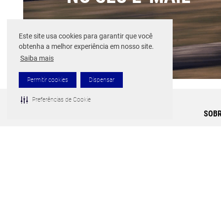
Este site usa cookies para garantir que você
obtenha a melhor experiência em nosso site.
Saiba mais
Permitir cookies
Dispensar
Preferências de Cookie
BERMUDA MIZUNO MOLETOM
MASCULINA
Cor:
Azul
LOGIN
SOBR
MINHA CONTA
Nossa
Tecno
MEUS PEDIDOS
APP MIZUNO
MIZUNO SPORTS MEMBER
CARTÃO PRESENTE