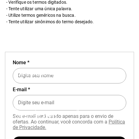
Verifique os termos digitados.
Tente utilizar uma única palavra.
Utilize termos genéricos na busca.
Tente utilizar sinônimos do termo desejado.
Nome *
EXPERIÊNCIA MIZUNO NO APP
E-mail *
Baixe o aplicativo Mizuno e garanta
15% OFF
com cupom
APP15
.
Seu e-mail será usado apenas para o envio de
ofertas. Ao continuar, você concorda com a
Política
de Privacidade.