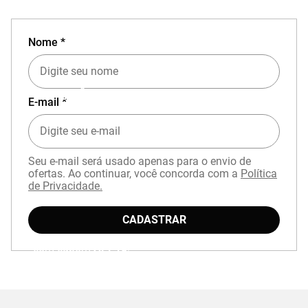
Nome *
EXPERIÊNCIA MIZUNO NO APP
E-mail *
Seu e-mail será usado apenas para o envio de
ofertas. Ao continuar, você concorda com a
Política
de Privacidade.
CADASTRAR
Baixe o aplicativo Mizuno e garanta
15% OFF
com cupom
APP15
.