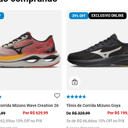
EXCLUSIVO ONLINE
F
39
%
OFF
Corrida Mizuno Wave Creation 26
Tênis de Corrida Mizuno Goya
Por
R$ 629,99
Por
R$ 199
,99
De
R$ 329,99
62
,
99
ou 10% Off no PIX
3
x de
R$
66
,
66
ou 10% Off no PIX