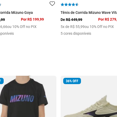
Corrida Mizuno Goya
Tênis de Corrida Mizuno Wave Vita
Por
R$ 199,99
Por
R$ 279
,99
De
R$ 449,99
66
,
66
ou 10% Off no PIX
5
x de
R$
55
,
99
ou 10% Off no PIX
sponíveis
5 cores disponíveis
F
36
%
OFF