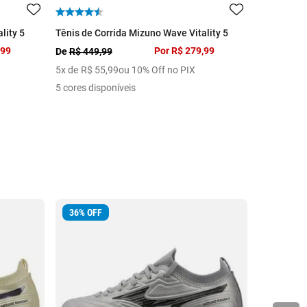
lity 5
Tênis de Corrida Mizuno Wave Vitality 5
Tênis de C
,99
Por
R$ 279,99
De
R$ 449,99
De
R$ 329,
5
x de
R$
55
,
99
ou 10% Off no PIX
3
x de
R$
6
5 cores disponíveis
5 cores dis
36
%
OFF
18
%
OFF