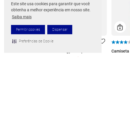
Este site usa cookies para garantir que você
obtenha a melhor experiência em nosso site.
Saiba mais
Permitir cookies
Dispensar
Preferências de Cookie
Camiseta Infantil Energy Stamp Jr
Camiseta 
Por
R$ 59,99
De
R$ 89,99
De
R$ 89,
1
x de
R$
59
,
99
ou 10% Off no PIX
1
x de
R$
1 cor disponível
1 cor disp
Frete grátis para todo o Brasil