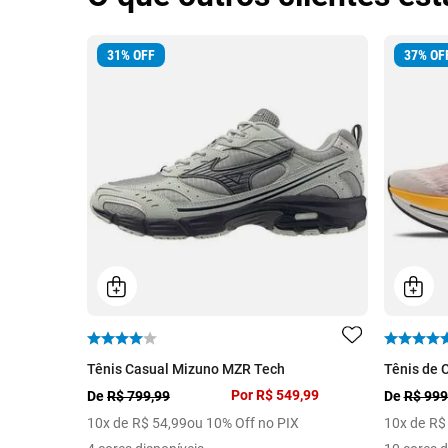
31
%
OFF
37
%
OF
Tênis Casual Mizuno MZR Tech
Tênis de 
Por
R$ 549,99
De
R$ 799,99
De
R$ 999
10
x de
R$
54
,
99
ou 10% Off no PIX
10
x de
R$