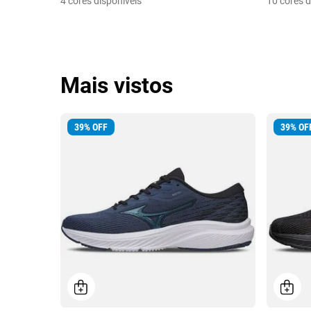
4 cores disponíveis
10 cores d
Mais vistos
39
%
OFF
39
%
OF