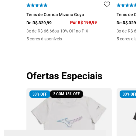
Tênis de Corrida Mizuno Goya
Tênis de 
Por
R$ 199,99
De
R$ 329,99
De
R$ 329
3
x de
R$
66
,
66
ou 10% Off no PIX
3
x de
R$
5 cores disponíveis
5 cores di
Ofertas Especiais
2 COM 15% OFF
33
%
OFF
33
%
OF