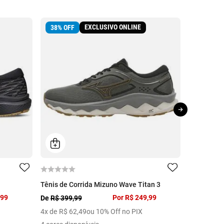
EXCLUSIVO ONLINE
38
%
OFF
23
%
OFF
Tênis de Corrida Mizuno Wave Titan 3
Tênis de C
,99
Por
R$ 249,99
De
R$ 399,99
De
R$ 1.29
4
x de
R$
62
,
49
ou 10% Off no PIX
10
x de
R$