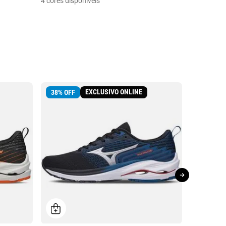
4 cores disponíveis
9 cores dis
EXCLUSIVO ONLINE
38
%
OFF
39
%
OFF