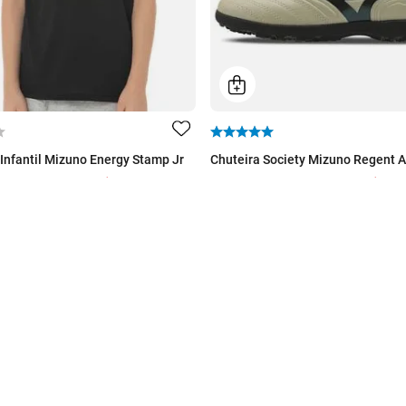
Infantil Mizuno Energy Stamp Jr
Chuteira Society Mizuno Regent AS
Por
R$ 59,99
Por
R$ 179
99
De
R$ 279,99
59
,
99
ou 10% Off no PIX
3
x de
R$
59
,
99
ou 10% Off no PIX
onível
10 cores disponíveis
Ganhe 5% extra
Parcele suas compra