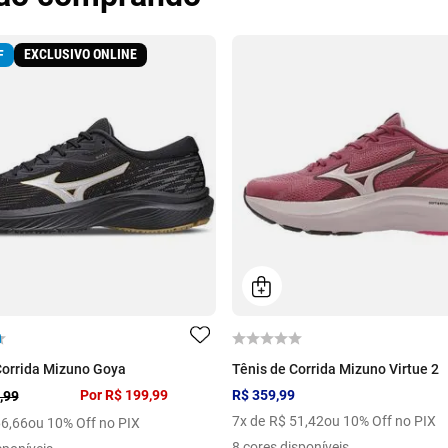
EXCLUSIVO ONLINE
F
Corrida Mizuno Goya
Tênis de Corrida Mizuno Virtue 2
Por
R$ 199,99
R$ 359,99
,99
7
x de
R$
51
,
42
ou 10% Off no PIX
66
,
66
ou 10% Off no PIX
8 cores disponíveis