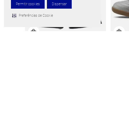
Permitir cookies
Dispensar
Preferências de Cookie
Bermuda Infantil Mizuno Soul Fit Jr
Chuteira F
Por
R$ 59,99
De
R$ 99,99
De
R$ 279
1
x de
R$
59
,
99
ou 10% Off no PIX
4
x de
R$
4 cores disponíveis
10 cores d
Frete grátis para todo o Brasil