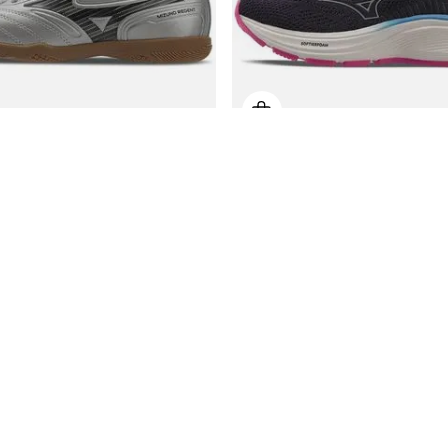
utsal Mizuno Regent IN Infantil
Tênis Casual Mizuno Cool Ride 3 I
Por
R$ 209,99
Por
R$ 299
,99
De
R$ 349,99
52
,
49
ou 10% Off no PIX
5
x de
R$
59
,
99
ou 10% Off no PIX
isponíveis
11 cores disponíveis
Ganhe 5% extra
Parcele suas compra