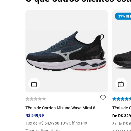
39
%
OF
Tênis de Corrida Mizuno Wave Mirai 8
Tênis de 
R$ 549,99
De
R$ 329
10
x de
R$
54
,
99
ou 10% Off no PIX
3
x de
R$
7 cores disponíveis