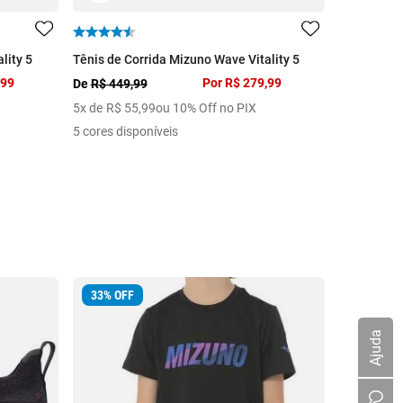
lity 5
Tênis de Corrida Mizuno Wave Vitality 5
Tênis Mizu
,99
Por
R$ 279,99
R$ 2.499,9
De
R$ 449,99
10
x de
R$
5
x de
R$
55
,
99
ou 10% Off no PIX
2 cores dis
5 cores disponíveis
33
%
OFF
33
%
OFF
Ajuda