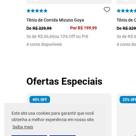
Tênis de Corrida Mizuno Goya
Tênis de 
Por
R$ 199,99
De
R$ 329,99
De
R$ 329
3
x de
R$
66
,
66
ou 10% Off no PIX
3
x de
R$
4 cores disponíveis
4 cores di
Ofertas Especiais
40
%
OFF
25
%
OF
Este site usa cookies para garantir que você
obtenha a melhor experiência em nosso site.
Saiba mais