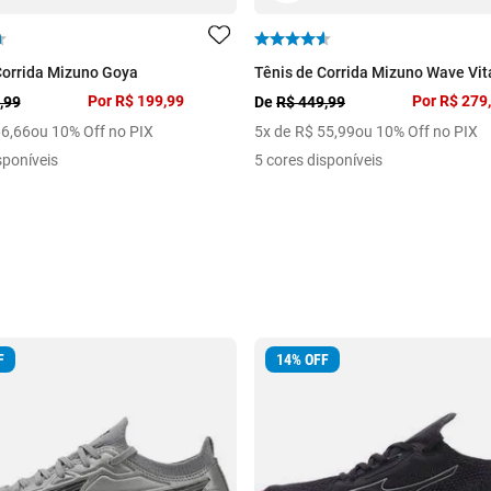
Corrida Mizuno Goya
Tênis de Corrida Mizuno Wave Vita
Por
R$ 199,99
Por
R$ 279
,99
De
R$ 449,99
66
,
66
ou 10% Off no PIX
5
x de
R$
55
,
99
ou 10% Off no PIX
sponíveis
5 cores disponíveis
F
14
%
OFF