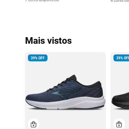
4 cores di
Mais vistos
39
%
OFF
39
%
OF