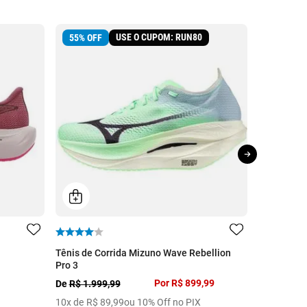
USE O CUPOM: RUN80
55
%
OFF
38
%
OFF
Tênis de Corrida Mizuno Wave Rebellion
Tênis de C
Pro 3
De
R$ 449,
Por
R$ 899,99
De
R$ 1.999,99
5
x de
R$
5
10
x de
R$
89
,
99
ou 10% Off no PIX