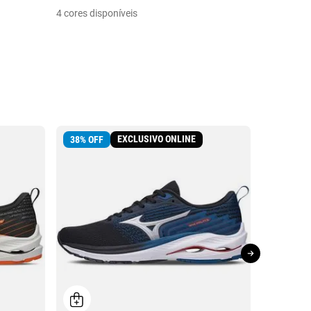
5 cores dis
4 cores disponíveis
EXCLUSIVO ONLINE
LANÇAM
38
%
OFF