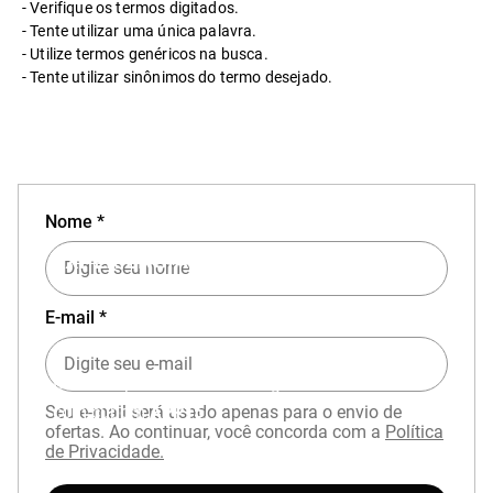
Verifique os termos digitados.
Tente utilizar uma única palavra.
Utilize termos genéricos na busca.
Tente utilizar sinônimos do termo desejado.
Nome *
EXPERIÊNCIA MIZUNO NO APP
E-mail *
Baixe o aplicativo Mizuno e garanta
15% OFF
com cupom
APP15
.
Seu e-mail será usado apenas para o envio de
ofertas. Ao continuar, você concorda com a
Política
de Privacidade.