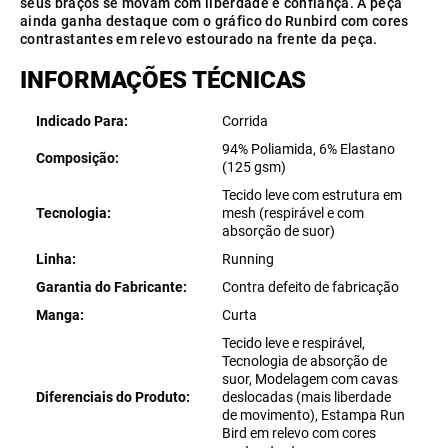
seus braços se movam com liberdade e confiança. A peça
ainda ganha destaque com o gráfico do Runbird com cores
contrastantes em relevo estourado na frente da peça.
INFORMAÇÕES TÉCNICAS
Indicado Para
Corrida
94% Poliamida, 6% Elastano
Composição
(125 gsm)
Tecido leve com estrutura em
Tecnologia
mesh (respirável e com
absorção de suor)
Linha
Running
Garantia do Fabricante
Contra defeito de fabricação
Manga
Curta
Tecido leve e respirável,
Tecnologia de absorção de
suor, Modelagem com cavas
Diferenciais do Produto
deslocadas (mais liberdade
de movimento), Estampa Run
Bird em relevo com cores