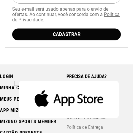
Seu e-mail será usado apenas para o envio de
ofertas. Ao continuar, você concorda com a
Política
de Privacidade.
Baixe o aplicativo Mizuno e garanta
15% OFF
CADASTRAR
com cupom
APP15
.
LOGIN
PRECISA DE AJUDA?
MINHA CONTA
Fale Conosco
Central de Ajuda
MEUS PEDIDOS
Trocas e Devoluções
APP MIZUNO
Aviso de Privacidade
MIZUNO SPORTS MEMBER
Política de Entrega
CARTÃO PRESENTE