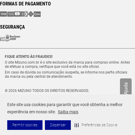
FORMAS DE PAGAMENTO
SEGURANÇA
FIQUE ATENTO ÀS FRAUDES!
O site Mizuno.com.br é o site exclusivo da marca para compras online. Antes
de efetuar a compra, verifique que você está no site oficial.
Em caso de dúvida ou comunicação suspeita, se informe nos perfis oficiais
da marca ou pela central de atendimento.
Ajuda
© 2026 MIZUNO TODOS OS DIREITOS RESERVADOS.
Vulcabras – SP Comércio de Artigos Esportivos Ltda. – CNPJ
18.565.468/0012-41
Este site usa cookies para garantir que você obtenha a melhor
Estrada Municipal Luiz Lopes Neto, n.º 21 – Tenentes – CEP. 37.640-000 –
Extrema/MG
experiência em nosso site.
Saiba mais
Permitir cookies
Dispensar
Preferências de Cookie